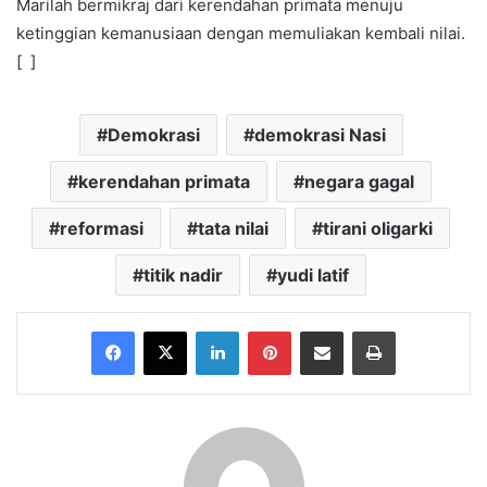
Marilah bermikraj dari kerendahan primata menuju
ketinggian kemanusiaan dengan memuliakan kembali nilai.
[ ]
Demokrasi
demokrasi Nasi
kerendahan primata
negara gagal
reformasi
tata nilai
tirani oligarki
titik nadir
yudi latif
Facebook
X
LinkedIn
Pinterest
Share via Email
Print