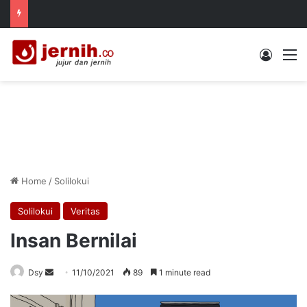
Log In
M
Home
/
Solilokui
Solilokui
Veritas
Insan Bernilai
Send
Dsy
11/10/2021
89
1 minute read
an
email