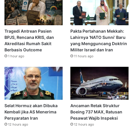
Tragedi Antrean Pasien
Pakta Pertahanan Mekkah:
BPJS, Rencana KRIS, dan
Lahirnya ‘NATO Sunni’ Baru
Akreditasi Rumah Sakit
yang Mengguncang Doktrin
Berbasis Outcome
Militer Israel dan Iran
1 hour ago
11 hours ago
Selat Hormuz akan Dibuka
Ancaman Retak Struktur
Kembali jika AS Menerima
Boeing 737 MAX, Ratusan
Persyaratan Iran
Pesawat Wajib Inspeksi
12 hours ago
12 hours ago