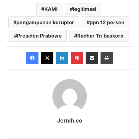
KAMI
legitimasi
pengampunan koruptor
ppn 12 persen
Presiden Prabowo
Radhar Tri baskoro
Facebook
X
LinkedIn
Pinterest
Share via Email
Print
Jernih.co