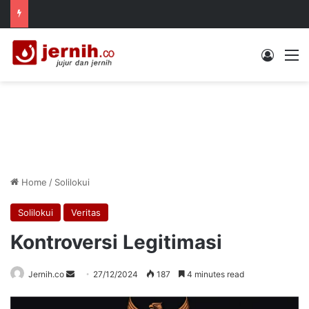
Log In
M
Home
/
Solilokui
Solilokui
Veritas
Kontroversi Legitimasi
Send
Jernih.co
27/12/2024
187
4 minutes read
an
email