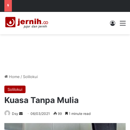
Log In
M
Home
/
Solilokui
Solilokui
Kuasa Tanpa Mulia
Send
Dsy
06/03/2021
99
1 minute read
an
email