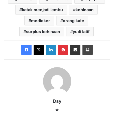
katak menjadi lembu
kehinaan
medioker
orang kate
surplus kehinaan
yudi latif
Facebook
X
LinkedIn
Pinterest
Share via Email
Print
Dsy
Website