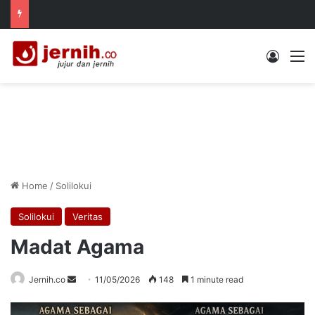
Log In
M
Home
/
Solilokui
Solilokui
Veritas
Madat Agama
Send
Jernih.co
11/05/2026
148
1 minute read
an
email