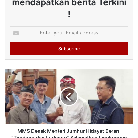
mendapatkan berita Terkini
!
Enter
your
Email
address
MMS Desak Menteri Jumhur Hidayat Berani
“Tandang dan Ludeung” Selamatkan Lingkungan