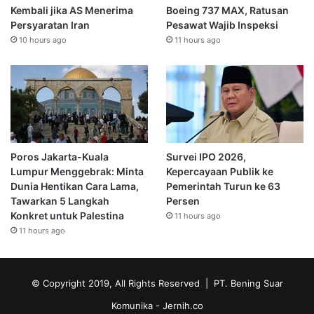
Kembali jika AS Menerima
Boeing 737 MAX, Ratusan
Persyaratan Iran
Pesawat Wajib Inspeksi
10 hours ago
11 hours ago
Poros Jakarta-Kuala
Survei IPO 2026,
Lumpur Menggebrak: Minta
Kepercayaan Publik ke
Dunia Hentikan Cara Lama,
Pemerintah Turun ke 63
Tawarkan 5 Langkah
Persen
Konkret untuk Palestina
11 hours ago
11 hours ago
© Copyright 2019, All Rights Reserved | PT. Bening Suar
Komunika
- Jernih.co