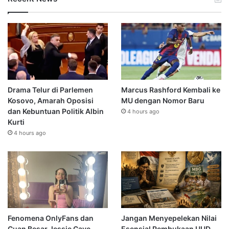
Drama Telur di Parlemen
Marcus Rashford Kembali ke
Kosovo, Amarah Oposisi
MU dengan Nomor Baru
dan Kebuntuan Politik Albin
4 hours ago
Kurti
4 hours ago
Fenomena OnlyFans dan
Jangan Menyepelekan Nilai
Cuan Besar Jessie Cave
Esensial Pembukaan UUD