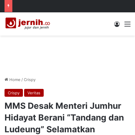
Log In
M
Home
/
Crispy
Crispy
Veritas
MMS Desak Menteri Jumhur
Hidayat Berani “Tandang dan
Ludeung” Selamatkan