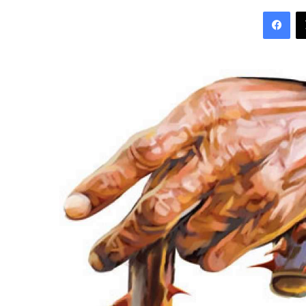
an
Fac
email