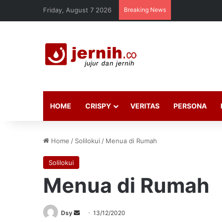
Friday, August 7 2026
Breaking News
HOME
CRISPY
VERITAS
PERSONA
Home
/
Solilokui
/
Menua di Rumah
Solilokui
Menua di Rumah
Send
Dsy
13/12/2020