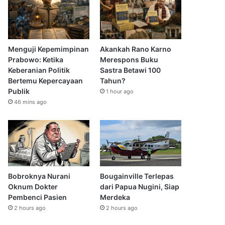
Menguji Kepemimpinan
Akankah Rano Karno
Prabowo: Ketika
Merespons Buku
Keberanian Politik
Sastra Betawi 100
Bertemu Kepercayaan
Tahun?
Publik
1 hour ago
46 mins ago
Bobroknya Nurani
Bougainville Terlepas
Oknum Dokter
dari Papua Nugini, Siap
Pembenci Pasien
Merdeka
2 hours ago
2 hours ago