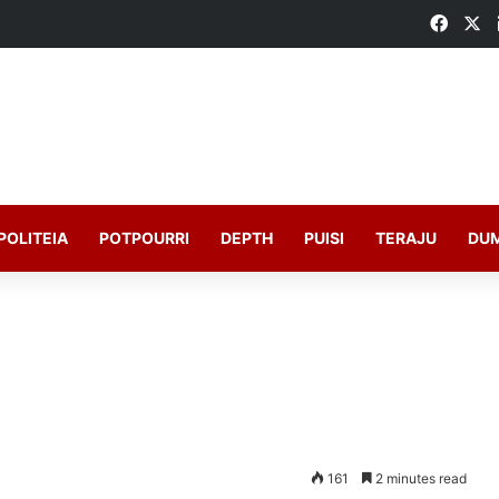
Faceb
X
POLITEIA
POTPOURRI
DEPTH
PUISI
TERAJU
DU
161
2 minutes read