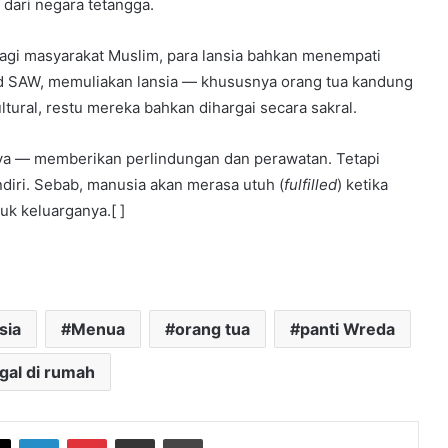
 dari negara tetangga.
. Bagi masyarakat Muslim, para lansia bahkan menempati
ad SAW, memuliakan lansia — khususnya orang tua kandung
ltural, restu mereka bahkan dihargai secara sakral.
nya — memberikan perlindungan dan perawatan. Tetapi
ndiri. Sebab, manusia akan merasa utuh (
fulfilled
) ketika
uk keluarganya.[ ]
sia
Menua
orang tua
panti Wreda
gal di rumah
book
X
LinkedIn
Pinterest
Share via Email
Print