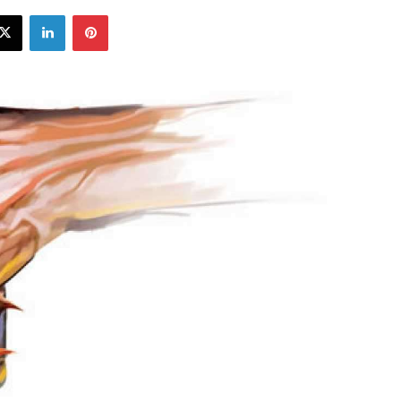
ebook
X
LinkedIn
Pinterest