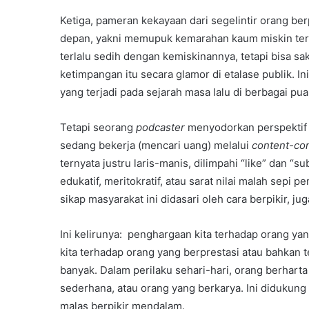
Ketiga, pameran kekayaan dari segelintir orang b
depan, yakni memupuk kemarahan kaum miskin terha
terlalu sedih dengan kemiskinannya, tetapi bisa sa
ketimpangan itu secara glamor di etalase publik. In
yang terjadi pada sejarah masa lalu di berbagai pu
Tetapi seorang
podcaster
menyodorkan perspektif l
sedang bekerja (mencari uang) melalui
content-co
ternyata justru laris-manis, dilimpahi “like” dan “
edukatif, meritokratif, atau sarat nilai malah sepi p
sikap masyarakat ini didasari oleh cara berpikir, ju
Ini kelirunya: penghargaan kita terhadap orang ya
kita terhadap orang yang berprestasi atau bahkan
banyak. Dalam perilaku sehari-hari, orang berhart
sederhana, atau orang yang berkarya. Ini didukung 
malas berpikir mendalam.