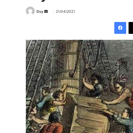
Send
Dsy
21/04/2021
an
Fac
email