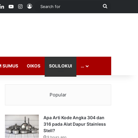
ook
LinkedIn
YouTube
Instagram
Log In
Search
for
M SUMUS
OIKOS
SOLILOKUI
…
Popular
Apa Arti Kode Angka 304 dan
316 pada Alat Dapur Stainless
Stell?
9 hours ago