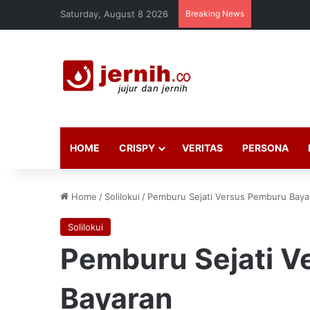
Saturday, August 8 2026
Breaking News
HOME
CRISPY
VERITAS
PERSONA
Home
/
Solilokui
/
Pemburu Sejati Versus Pemburu Baya
Solilokui
Pemburu Sejati V
Bayaran