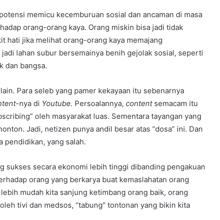
erpotensi memicu kecemburuan sosial dan ancaman di masa
dap orang-orang kaya. Orang miskin bisa jadi tidak
kit hati jika melihat orang-orang kaya memajang
i jadi lahan subur bersemainya benih gejolak sosial, seperti
ak dan bangsa.
ain. Para seleb yang pamer kekayaan itu sebenarnya
ntent
-nya di
Youtube.
Persoalannya,
content
semacam itu
subscribing” oleh masyarakat luas. Sementara tayangan yang
enonton. Jadi, netizen punya andil besar atas “dosa” ini. Dan
ga pendidikan, yang salah.
ng sukses secara ekonomi lebih tinggi dibanding pengakuan
 terhadap orang yang berkarya buat kemaslahatan orang
a lebih mudah kita sanjung ketimbang orang baik, orang
oleh tivi dan medsos, “tabung” tontonan yang bikin kita