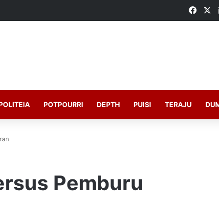
Faceb
X
POLITEIA
POTPOURRI
DEPTH
PUISI
TERAJU
DU
ran
ersus Pemburu