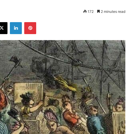
172
2 minutes read
ebook
X
LinkedIn
Pinterest