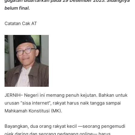
gugatan didaftarkan pada 29 Desember 2025. Sidangnya
belum final.
Catatan Cak AT
JERNIH– Negeri ini memang penuh kejutan. Bahkan untuk
urusan “sisa internet”, rakyat harus naik tangga sampai
Mahkamah Konstitusi (MK).
Bayangkan, dua orang rakyat kecil —seorang pengemudi
ojek daring dan seorang pedagang online— harus