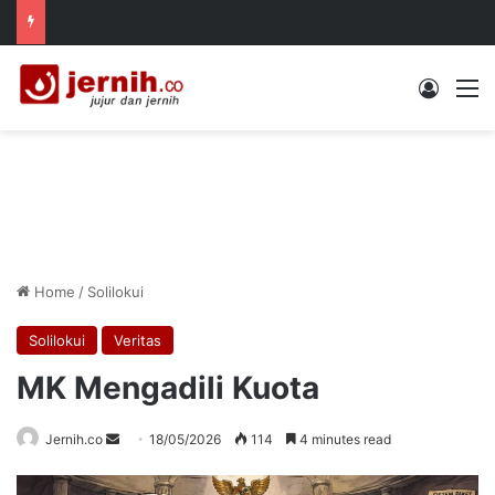
Log In
M
Home
/
Solilokui
Solilokui
Veritas
MK Mengadili Kuota
Send
Jernih.co
18/05/2026
114
4 minutes read
an
email