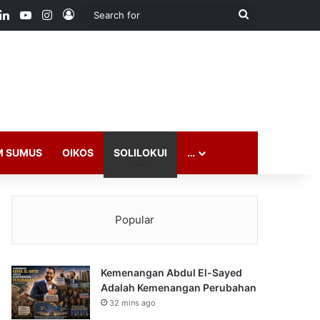
ook
LinkedIn
YouTube
Instagram
Log In
Search
for
M SUMUS
OIKOS
SOLILOKUI
…
Popular
Kemenangan Abdul El-Sayed
Adalah Kemenangan Perubahan
32 mins ago