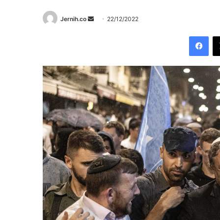
Send
Jernih.co
22/12/2022
an
Fac
email