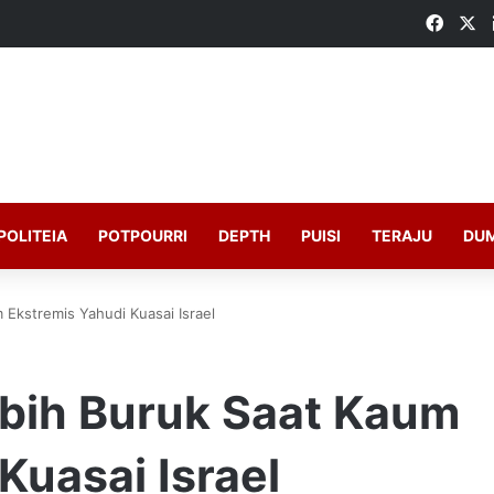
Faceb
X
POLITEIA
POTPOURRI
DEPTH
PUISI
TERAJU
DU
 Ekstremis Yahudi Kuasai Israel
ebih Buruk Saat Kaum
Kuasai Israel