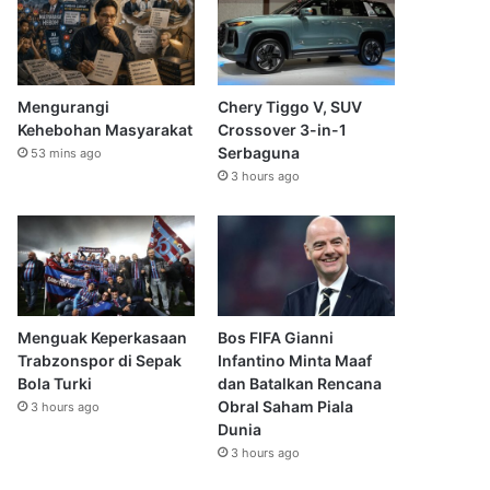
Mengurangi
Chery Tiggo V, SUV
Kehebohan Masyarakat
Crossover 3-in-1
Serbaguna
53 mins ago
3 hours ago
Menguak Keperkasaan
Bos FIFA Gianni
Trabzonspor di Sepak
Infantino Minta Maaf
Bola Turki
dan Batalkan Rencana
Obral Saham Piala
3 hours ago
Dunia
3 hours ago