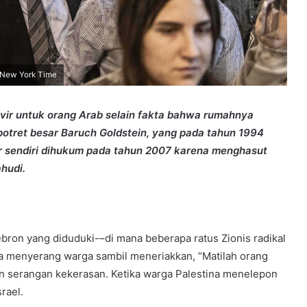
e New York Time
n-Gvir untuk orang Arab selain fakta bahwa rumahnya
otret besar Baruch Goldstein, yang pada tahun 1994
r sendiri dihukum pada tahun 2007 karena menghasut
hudi.
ebron yang diduduki-–di mana beberapa ratus Zionis radikal
eka menyerang warga sambil meneriakkan, “Matilah orang
an serangan kekerasan. Ketika warga Palestina menelepon
srael.