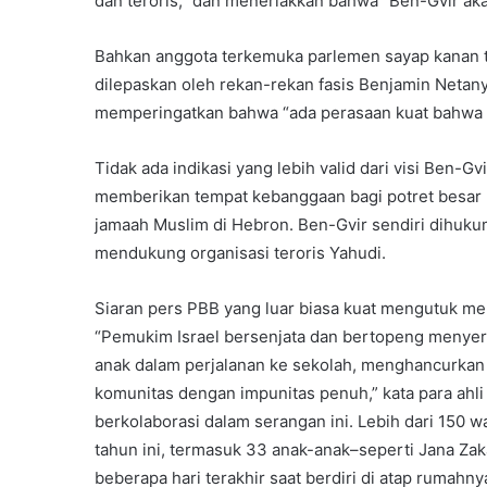
dan teroris,” dan meneriakkan bahwa “Ben-Gvir aka
Bahkan anggota terkemuka parlemen sayap kanan t
dilepaskan oleh rekan-rekan fasis Benjamin Netan
memperingatkan bahwa “ada perasaan kuat bahwa pe
Tidak ada indikasi yang lebih valid dari visi Ben-G
memberikan tempat kebanggaan bagi potret besar 
jamaah Muslim di Hebron. Ben-Gvir sendiri dihuk
mendukung organisasi teroris Yahudi.
Siaran pers PBB yang luar biasa kuat mengutuk m
“Pemukim Israel bersenjata dan bertopeng menyer
anak dalam perjalanan ke sekolah, menghancurkan
komunitas dengan impunitas penuh,” kata para ah
berkolaborasi dalam serangan ini. Lebih dari 150 w
tahun ini, termasuk 33 anak-anak–seperti Jana Zak
beberapa hari terakhir saat berdiri di atap rumahnya