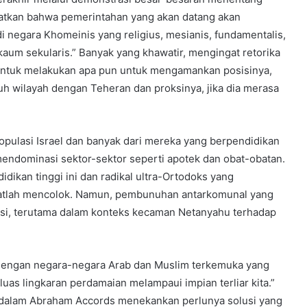
atkan bahwa pemerintahan yang akan datang akan
negara Khomeinis yang religius, mesianis, fundamentalis,
kaum sekularis.” Banyak yang khawatir, mengingat retorika
 untuk melakukan apa pun untuk mengamankan posisinya,
ruh wilayah dengan Teheran dan proksinya, jika dia merasa
opulasi Israel dan banyak dari mereka yang berpendidikan
 mendominasi sektor-sektor seperti apotek dan obat-obatan.
dikan tinggi ini dan radikal ultra-Ortodoks yang
atlah mencolok. Namun, pembunuhan antarkomunal yang
ensi, terutama dalam konteks kecaman Netanyahu terhadap
 dengan negara-negara Arab dan Muslim terkemuka yang
uas lingkaran perdamaian melampaui impian terliar kita.”
dalam Abraham Accords menekankan perlunya solusi yang