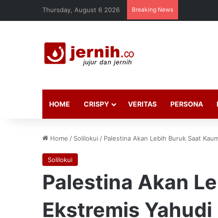
Thursday, August 6 2026
Breaking News
HOME
CRISPY
VERITAS
PERSONA
Home
/
Solilokui
/
Palestina Akan Lebih Buruk Saat Kaum
Solilokui
Palestina Akan L
Ekstremis Yahudi 