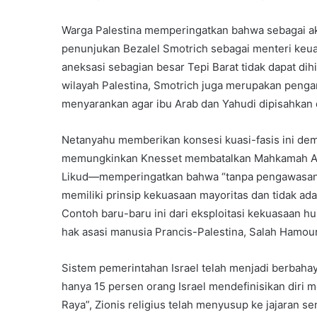
Warga Palestina memperingatkan bahwa sebagai ak
penunjukan Bezalel Smotrich sebagai menteri keua
aneksasi sebagian besar Tepi Barat tidak dapat di
wilayah Palestina, Smotrich juga merupakan penga
menyarankan agar ibu Arab dan Yahudi dipisahkan d
Netanyahu memberikan konsesi kuasi-fasis ini de
memungkinkan Knesset membatalkan Mahkamah Agu
Likud—memperingatkan bahwa “tanpa pengawasan y
memiliki prinsip kekuasaan mayoritas dan tidak ad
Contoh baru-baru ini dari eksploitasi kekuasaan
hak asasi manusia Prancis-Palestina, Salah Hamouri
Sistem pemerintahan Israel telah menjadi berbaha
hanya 15 persen orang Israel mendefinisikan diri 
Raya”, Zionis religius telah menyusup ke jajaran s