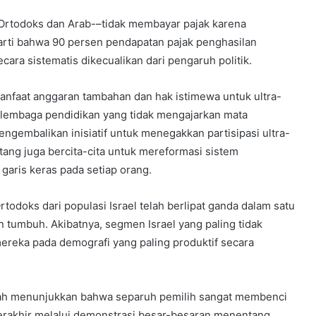
a-Ortodoks dan Arab-–tidak membayar pajak karena
rti bahwa 90 persen pendapatan pajak penghasilan
cara sistematis dikecualikan dari pengaruh politik.
manfaat anggaran tambahan dan hak istimewa untuk ultra-
lembaga pendidikan yang tidak mengajarkan mata
mengembalikan inisiatif untuk menegakkan partisipasi ultra-
tang juga bercita-cita untuk mereformasi sistem
garis keras pada setiap orang.
Ortodoks dari populasi Israel telah berlipat ganda dalam satu
n tumbuh. Akibatnya, segmen Israel yang paling tidak
mereka pada demografi yang paling produktif secara
lah menunjukkan bahwa separuh pemilih sangat membenci
terakhir melalui demonstrasi besar-besaran menentang