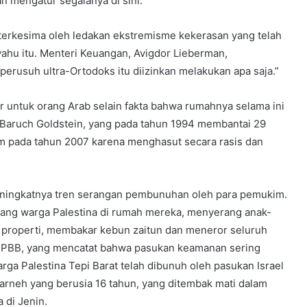
n mengatur segalanya di sini.”
erkesima oleh ledakan ekstremisme kekerasan yang telah
yahu itu. Menteri Keuangan, Avigdor Lieberman,
rusuh ultra-Ortodoks itu diizinkan melakukan apa saja.”
vir untuk orang Arab selain fakta bahwa rumahnya selama ini
Baruch Goldstein, yang pada tahun 1994 membantai 29
um pada tahun 2007 karena menghasut secara rasis dan
eningkatnya tren serangan pembunuhan oleh para pemukim.
ang warga Palestina di rumah mereka, menyerang anak-
 properti, membakar kebun zaitun dan meneror seluruh
li PBB, yang mencatat bahwa pasukan keamanan sering
arga Palestina Tepi Barat telah dibunuh oleh pasukan Israel
arneh yang berusia 16 tahun, yang ditembak mati dalam
 di Jenin.