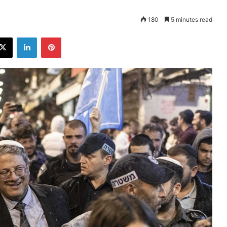
180
5 minutes read
ebook
X
LinkedIn
Pinterest