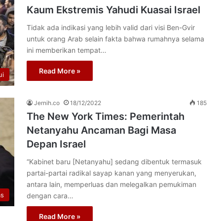
Kaum Ekstremis Yahudi Kuasai Israel
Tidak ada indikasi yang lebih valid dari visi Ben-Gvir
untuk orang Arab selain fakta bahwa rumahnya selama
ini memberikan tempat…
Read More »
ui
Jernih.co
18/12/2022
185
The New York Times: Pemerintah
Netanyahu Ancaman Bagi Masa
Depan Israel
“Kabinet baru [Netanyahu] sedang dibentuk termasuk
partai-partai radikal sayap kanan yang menyerukan,
antara lain, memperluas dan melegalkan pemukiman
as
dengan cara…
Read More »