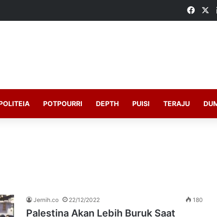
Faceb
X
POLITEIA
POTPOURRI
DEPTH
PUISI
TERAJU
DU
Jernih.co
22/12/2022
180
Palestina Akan Lebih Buruk Saat