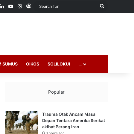
ook
LinkedIn
YouTube
Instagram
Log In
Search
for
M SUMUS
OIKOS
SOLILOKUI
…
Popular
Trauma Otak Ancam Masa
Depan Tentara Amerika Serikat
akibat Perang Iran
3 hours ago