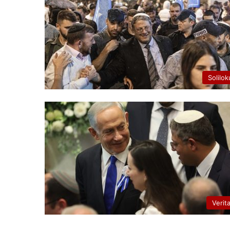
Solilok
Verit