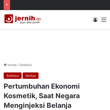
Log In
M
Home
/
Solilokui
Solilokui
Veritas
Pertumbuhan Ekonomi
Kosmetik, Saat Negara
Menginjeksi Belanja