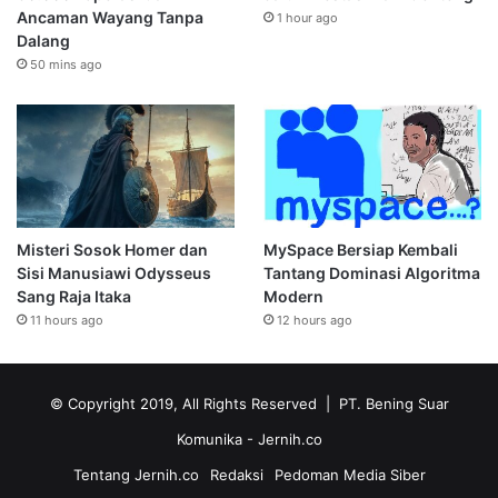
Ancaman Wayang Tanpa
1 hour ago
Dalang
50 mins ago
Misteri Sosok Homer dan
MySpace Bersiap Kembali
Sisi Manusiawi Odysseus
Tantang Dominasi Algoritma
Sang Raja Itaka
Modern
11 hours ago
12 hours ago
© Copyright 2019, All Rights Reserved | PT. Bening Suar
Komunika
- Jernih.co
Tentang Jernih.co
Redaksi
Pedoman Media Siber