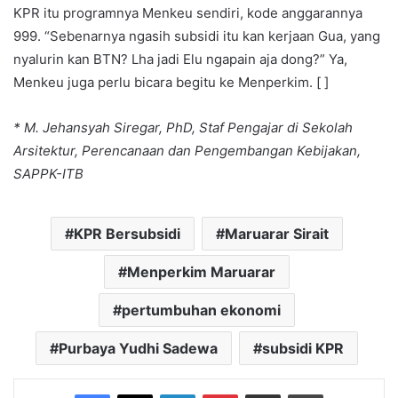
KPR itu programnya Menkeu sendiri, kode anggarannya
999. “Sebenarnya ngasih subsidi itu kan kerjaan Gua, yang
nyalurin kan BTN? Lha jadi Elu ngapain aja dong?” Ya,
Menkeu juga perlu bicara begitu ke Menperkim. [ ]
* M. Jehansyah Siregar, PhD, Staf Pengajar di Sekolah
Arsitektur, Perencanaan dan Pengembangan Kebijakan,
SAPPK-ITB
KPR Bersubsidi
Maruarar Sirait
Menperkim Maruarar
pertumbuhan ekonomi
Purbaya Yudhi Sadewa
subsidi KPR
Facebook
X
LinkedIn
Pinterest
Share via Email
Print