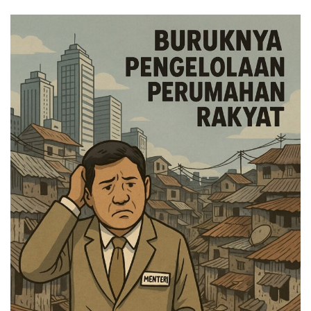
an
email