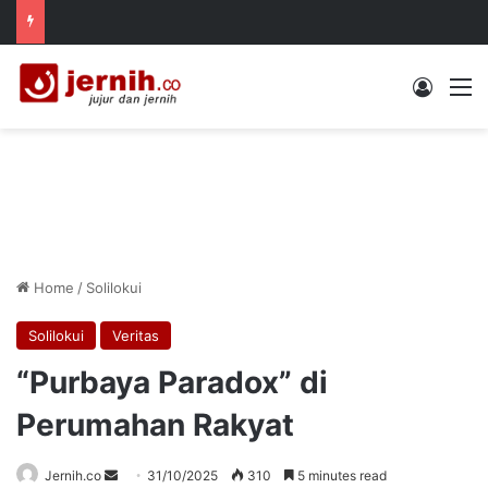
Log In
M
Home
/
Solilokui
Solilokui
Veritas
“Purbaya Paradox” di
Perumahan Rakyat
Send
Jernih.co
31/10/2025
310
5 minutes read