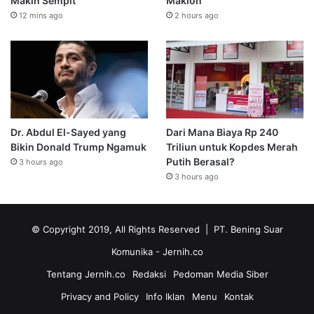
Makin Sempit
Maklon
12 mins ago
2 hours ago
Dr. Abdul El-Sayed yang
Dari Mana Biaya Rp 240
Bikin Donald Trump Ngamuk
Triliun untuk Kopdes Merah
Putih Berasal?
3 hours ago
3 hours ago
© Copyright 2019, All Rights Reserved | PT. Bening Suar
Komunika
- Jernih.co
Tentang Jernih.co
Redaksi
Pedoman Media Siber
Privacy and Policy
Info Iklan
Menu
Kontak