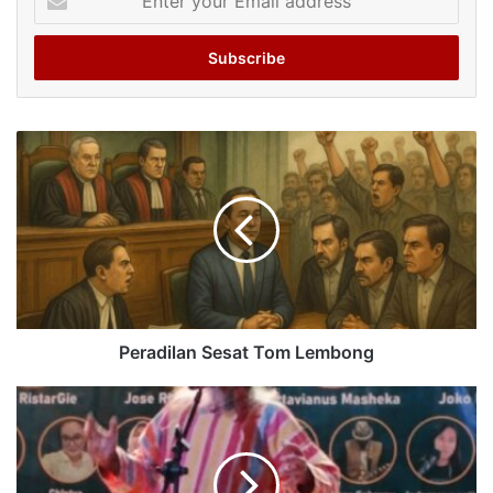
your
Email
address
Peradilan Sesat Tom Lembong