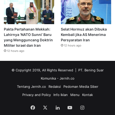
Pakta Pertahanan Mekkah:
Selat Hormuz akan Dibuka
Lahirnya ‘NATO Sunni’ Baru
Kembali jika AS Menerima
yang Mengguncang Doktrin
Persyaratan Iran
Militer Israel dan Iran
12 hours ago
12 hours ago
© Copyright 2019, All Rights Reserved | PT. Bening Suar
Komunika
- Jernih.co
Tentang Jernih.co
Redaksi
Pedoman Media Siber
Privacy and Policy
Info Iklan
Menu
Kontak
Facebook
X
LinkedIn
YouTube
Instagram