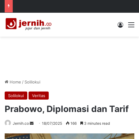
Log In
M
Home
/
Solilokui
Solilokui
Veritas
Prabowo, Diplomasi dan Tarif
Send
Jernih.co
18/07/2025
166
3 minutes read
an
email