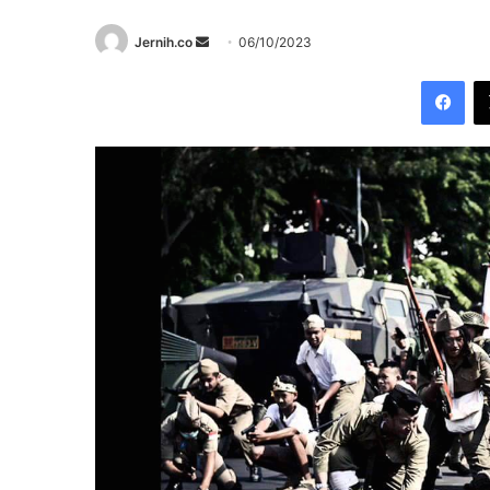
Send
Jernih.co
06/10/2023
an
Fac
email