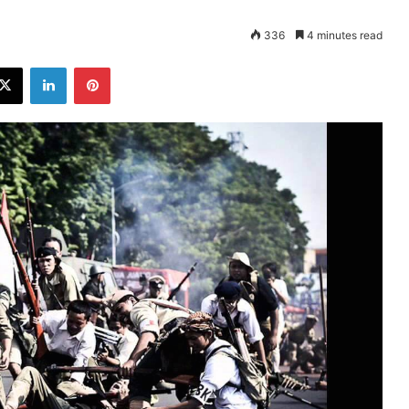
336
4 minutes read
ebook
X
LinkedIn
Pinterest