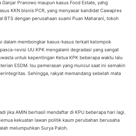
a Ganjar Pranowo maupun kasus Food Estate, yahg
kasus KKN bisnis PCR, yang menyasar kandidat Cawapres
dal BTS dengan perusahaan suami Puan Maharani, tokoh
si dalam membongkar kasus-kasus terkait kelompok
 pasca-revisi UU KPK mengalami degradasi yang sangat
swasta untuk kepentingan Ketua KPK beberapa waktu lalu
erian ESDM. Isu pemerasan yang muncul saat ini semakin
rintegritas. Sehingga, rakyat memandang sebelah mata
adi jika AMIN berhasil mendaftar di KPU beberapa hari lagi.
 Semua kekuatan lawan politik kaum perubahan berusaha
dalah melumpuhkan Surya Paloh.