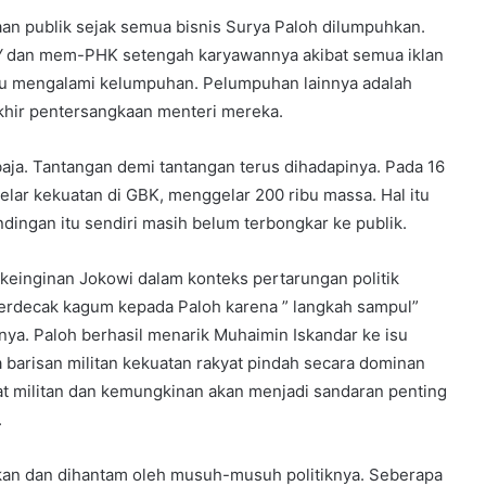
n publik sejak semua bisnis Surya Paloh dilumpuhkan.
V
dan mem-PHK setengah karyawannya akibat semua iklan
entu mengalami kelumpuhan. Pelumpuhan lainnya adalah
khir pentersangkaan menteri mereka.
baja. Tantangan demi tantangan terus dihadapinya. Pada 16
lar kekuatan di GBK, menggelar 200 ribu massa. Hal itu
ngan itu sendiri masih belum terbongkar ke publik.
keinginan Jokowi dalam konteks pertarungan politik
berdecak kagum kepada Paloh karena ” langkah sampul”
nya. Paloh berhasil menarik Muhaimin Iskandar ke isu
arisan militan kekuatan rakyat pindah secara dominan
t militan dan kemungkinan akan menjadi sandaran penting
.
ekan dan dihantam oleh musuh-musuh politiknya. Seberapa