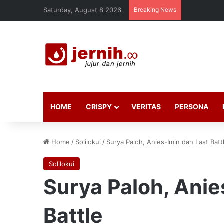
Saturday, August 8 2026
Breaking News
HOME
CRISPY
VERITAS
PERSONA
Home
/
Solilokui
/
Surya Paloh, Anies-Imin dan Last Batt
Solilokui
Surya Paloh, Anie
Battle