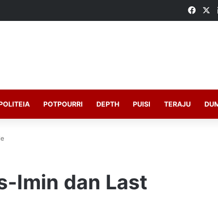
Faceb
X
POLITEIA
POTPOURRI
DEPTH
PUISI
TERAJU
DU
le
s-Imin dan Last