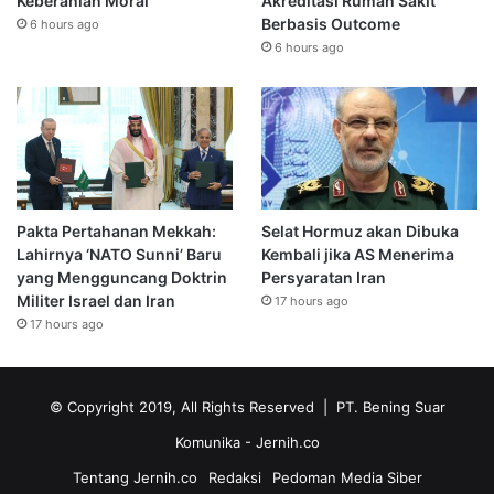
Keberanian Moral
Akreditasi Rumah Sakit
Berbasis Outcome
6 hours ago
6 hours ago
Pakta Pertahanan Mekkah:
Selat Hormuz akan Dibuka
Lahirnya ‘NATO Sunni’ Baru
Kembali jika AS Menerima
yang Mengguncang Doktrin
Persyaratan Iran
Militer Israel dan Iran
17 hours ago
17 hours ago
© Copyright 2019, All Rights Reserved | PT. Bening Suar
Komunika
- Jernih.co
Tentang Jernih.co
Redaksi
Pedoman Media Siber