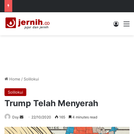
Log In
M
Home
/
Solilokui
Solilokui
Trump Telah Menyerah
Send
Dsy
22/10/2020
165
4 minutes read
an
email