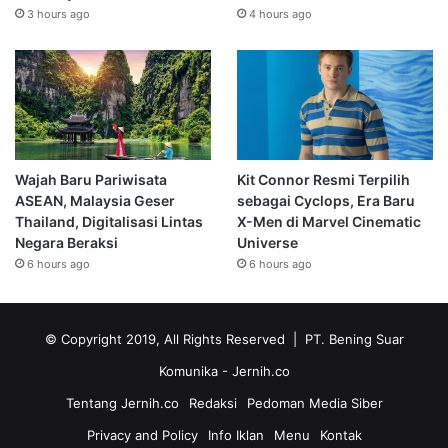
3 hours ago
4 hours ago
Wajah Baru Pariwisata
Kit Connor Resmi Terpilih
ASEAN, Malaysia Geser
sebagai Cyclops, Era Baru
Thailand, Digitalisasi Lintas
X-Men di Marvel Cinematic
Negara Beraksi
Universe
6 hours ago
6 hours ago
© Copyright 2019, All Rights Reserved | PT. Bening Suar
Komunika
- Jernih.co
Tentang Jernih.co
Redaksi
Pedoman Media Siber
Privacy and Policy
Info Iklan
Menu
Kontak