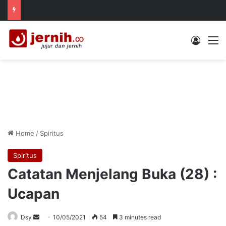
Log In
M
Home
/
Spiritus
Spiritus
Catatan Menjelang Buka (28) :
Ucapan
Send
Dsy
10/05/2021
54
3 minutes read