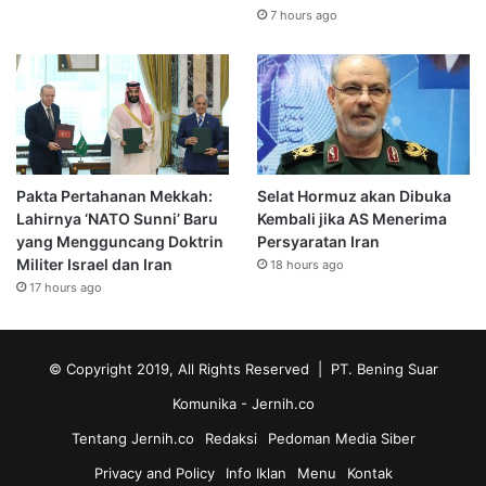
7 hours ago
Pakta Pertahanan Mekkah:
Selat Hormuz akan Dibuka
Lahirnya ‘NATO Sunni’ Baru
Kembali jika AS Menerima
yang Mengguncang Doktrin
Persyaratan Iran
Militer Israel dan Iran
18 hours ago
17 hours ago
© Copyright 2019, All Rights Reserved | PT. Bening Suar
Komunika
- Jernih.co
Tentang Jernih.co
Redaksi
Pedoman Media Siber
Privacy and Policy
Info Iklan
Menu
Kontak