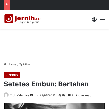
Log In
M
Home
/
Spiritus
Spiritus
Setetes Embun: Bertahan
Send
Titik Valentine
22/08/2021
89
2 minutes read
an
email