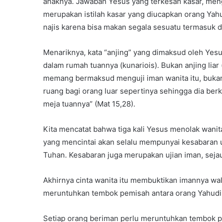
anaknya. Jawaban Yesus yang terkesan kasar, men
merupakan istilah kasar yang diucapkan orang Yahu
najis karena bisa makan segala sesuatu termasuk d
Menariknya, kata “anjing” yang dimaksud oleh Yesus
dalam rumah tuannya (kunariois). Bukan anjing liar 
memang bermaksud menguji iman wanita itu, buk
ruang bagi orang luar sepertinya sehingga dia ber
meja tuannya” (Mat 15,28).
Kita mencatat bahwa tiga kali Yesus menolak wani
yang mencintai akan selalu mempunyai kesabaran
Tuhan. Kesabaran juga merupakan ujian iman, seja
Akhirnya cinta wanita itu membuktikan imannya wal
meruntuhkan tembok pemisah antara orang Yahudi
Setiap orang beriman perlu meruntuhkan tembok p