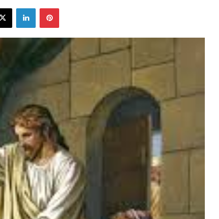
ebook
X
LinkedIn
Pinterest