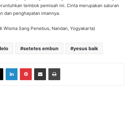
meruntuhkan tembok pemisah ini. Cinta merupakan saluran
n dan penghayatan imannya.
di Wisma Sang Penebus, Nandan, Yogyakarta)
delo
setetes embun
yesus baik
book
X
LinkedIn
Pinterest
Share via Email
Print