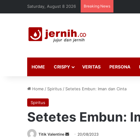
Saturday, August 8 2026
Breaking News
HOME
CRISPY
VERITAS
PERSONA
Home
/
Spiritus
/
Setetes Embun: Iman dan Cinta
Spiritus
Setetes Embun: I
Send
Titik Valentine
20/08/2023