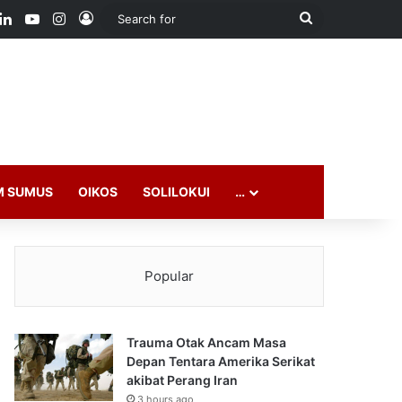
ook
LinkedIn
YouTube
Instagram
Log In
Search
for
M SUMUS
OIKOS
SOLILOKUI
…
Popular
Trauma Otak Ancam Masa
Depan Tentara Amerika Serikat
akibat Perang Iran
3 hours ago