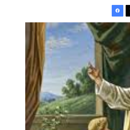
an
Fac
email