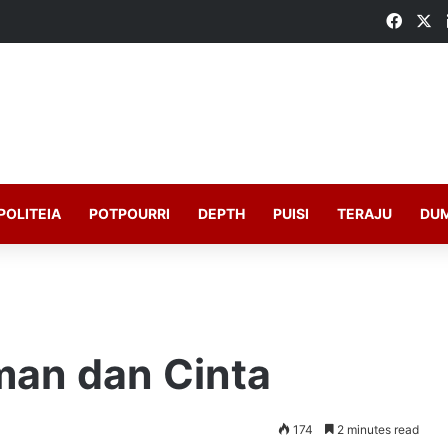
Faceb
X
POLITEIA
POTPOURRI
DEPTH
PUISI
TERAJU
DU
man dan Cinta
174
2 minutes read