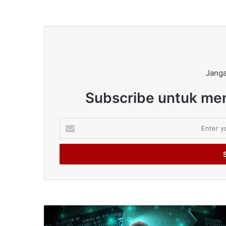
Janga
Subscribe untuk men
Enter
your
Email
address