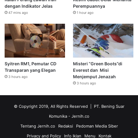
dengan Indikator Jelas
Perempuannya
47 mins ago
1 hour ago
Syitren RM1, Pemutar CD
Misteri “Green Boots”di
Transparan yang Elegan
Everest dan Misi
Menjemput Jenazah
3 hours ago
3 hours ago
© Copyright 2019, All Rights Reserved | PT. Bening Suar
Komunika
- Jernih.co
Tentang Jernih.co
Redaksi
Pedoman Media Siber
Privacy and Policy
Info Iklan
Menu
Kontak