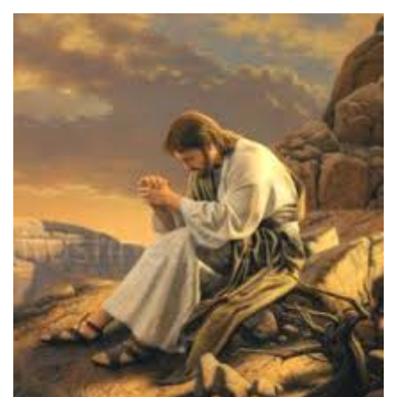
an
email