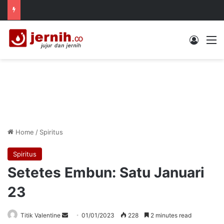
Log In
M
Home
/
Spiritus
Spiritus
Setetes Embun: Satu Januari
23
Send
Titik Valentine
01/01/2023
228
2 minutes read