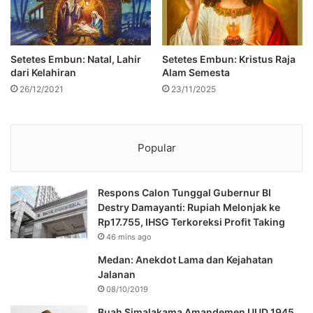
Setetes Embun: Natal, Lahir
Setetes Embun: Kristus Raja
dari Kelahiran
Alam Semesta
26/12/2021
23/11/2025
Popular
Respons Calon Tunggal Gubernur BI
Destry Damayanti: Rupiah Melonjak ke
Rp17.755, IHSG Terkoreksi Profit Taking
46 mins ago
Medan: Anekdot Lama dan Kejahatan
Jalanan
08/10/2019
Buah Simalakama Amandemen UUD 1945