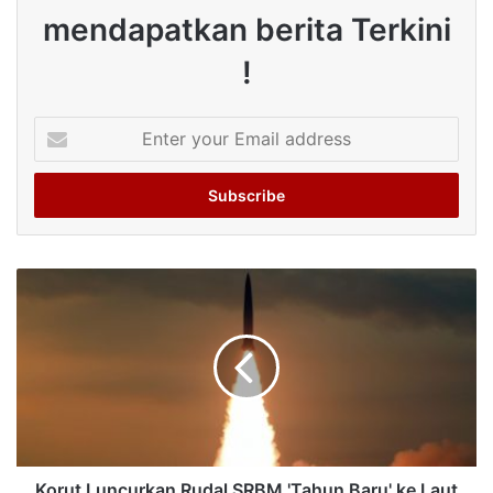
mendapatkan berita Terkini
!
Enter
your
Email
address
Korut Luncurkan Rudal SRBM 'Tahun Baru' ke Laut