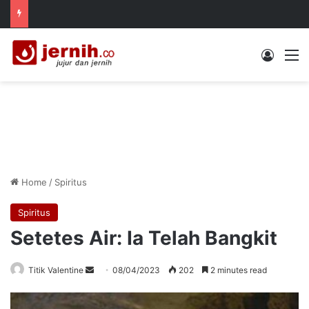
Log In
M
Home
/
Spiritus
Spiritus
Setetes Air: Ia Telah Bangkit
Send
Titik Valentine
08/04/2023
202
2 minutes read
an
email