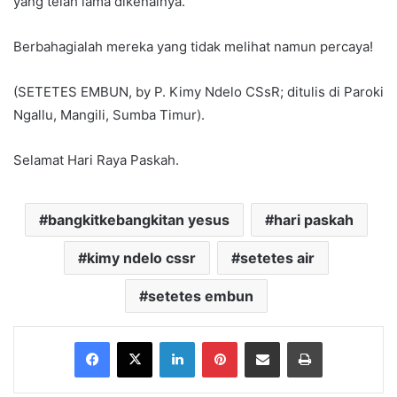
yang telah lama dikenalnya.
Berbahagialah mereka yang tidak melihat namun percaya!
(SETETES EMBUN, by P. Kimy Ndelo CSsR; ditulis di Paroki
Ngallu, Mangili, Sumba Timur).
Selamat Hari Raya Paskah.
bangkitkebangkitan yesus
hari paskah
kimy ndelo cssr
setetes air
setetes embun
Facebook
X
LinkedIn
Pinterest
Share via Email
Print