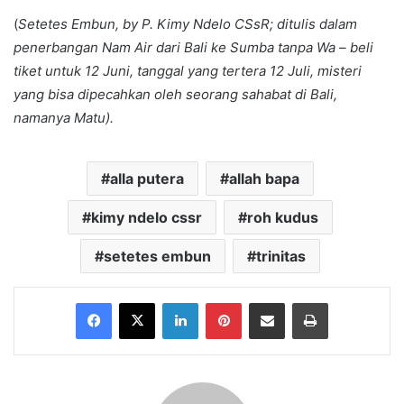
(
Setetes Embun, by P. Kimy Ndelo CSsR; ditulis dalam
penerbangan Nam Air dari Bali ke Sumba tanpa Wa – beli
tiket untuk 12 Juni, tanggal yang tertera 12 Juli, misteri
yang bisa dipecahkan oleh seorang sahabat di Bali,
namanya Matu).
alla putera
allah bapa
kimy ndelo cssr
roh kudus
setetes embun
trinitas
Facebook
X
LinkedIn
Pinterest
Share via Email
Print