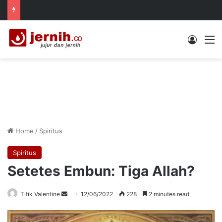
Log In
M
Home
/
Spiritus
Spiritus
Setetes Embun: Tiga Allah?
Send
Titik Valentine
12/06/2022
228
2 minutes read
an
email