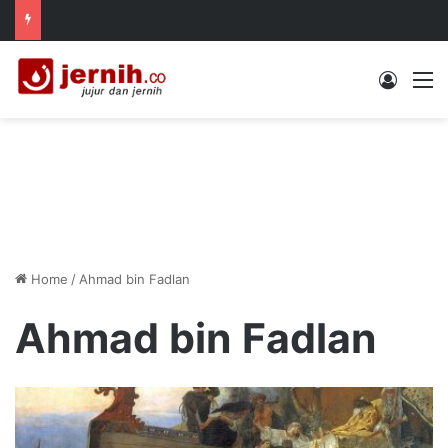
Log In
M
Home
/
Ahmad bin Fadlan
Ahmad bin Fadlan