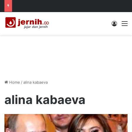
Log In
M
Home
/
alina kabaeva
alina kabaeva