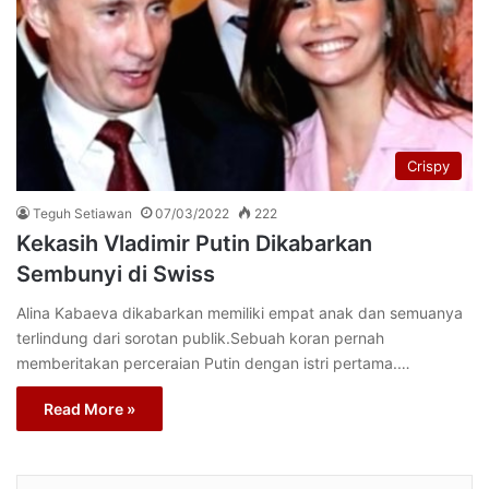
Crispy
Teguh Setiawan
07/03/2022
222
Kekasih Vladimir Putin Dikabarkan
Sembunyi di Swiss
Alina Kabaeva dikabarkan memiliki empat anak dan semuanya
terlindung dari sorotan publik.Sebuah koran pernah
memberitakan perceraian Putin dengan istri pertama.…
Read More »