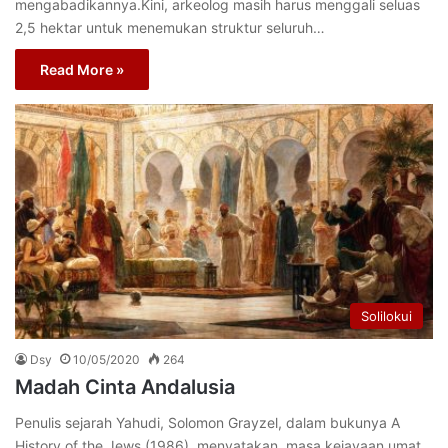
mengabadikannya.Kini, arkeolog masih harus menggali seluas
2,5 hektar untuk menemukan struktur seluruh…
Read More »
Solilokui
Dsy
10/05/2020
264
Madah Cinta Andalusia
Penulis sejarah Yahudi, Solomon Grayzel, dalam bukunya A
History of the Jews (1986), menyatakan, masa kejayaan umat