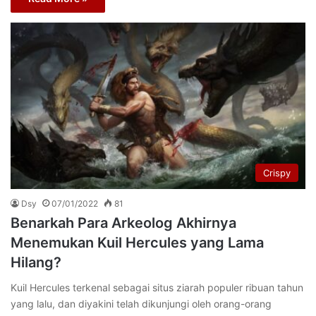
Crispy
Dsy
07/01/2022
81
Benarkah Para Arkeolog Akhirnya
Menemukan Kuil Hercules yang Lama
Hilang?
Kuil Hercules terkenal sebagai situs ziarah populer ribuan tahun
yang lalu, dan diyakini telah dikunjungi oleh orang-orang