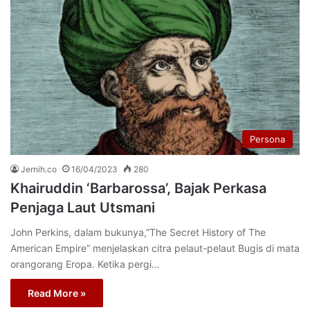
Persona
Jernih.co
16/04/2023
280
Khairuddin ‘Barbarossa’, Bajak Perkasa
Penjaga Laut Utsmani
John Perkins, dalam bukunya,”The Secret History of The
American Empire” menjelaskan citra pelaut-pelaut Bugis di mata
orang­orang Eropa. Ketika pergi…
Read More »