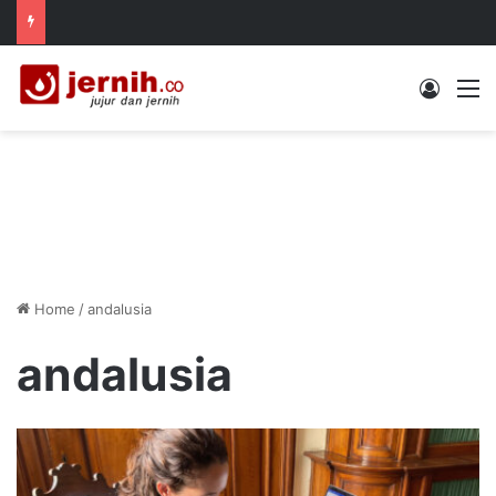
Log In
M
Home
/
andalusia
andalusia