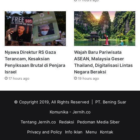
17 hours ago
Nyawa Direktur RS Gaza
Wajah Baru Pariwisata
Terancam, Kesaksian
ASEAN, Malaysia Geser
Penyiksaan Brutal di Penjara
Thailand, Digitalisasi Lintas
Israel
Negara Beraksi
17 hours ago
19 hours ago
© Copyright 2019, All Rights Reserved | PT. Bening Suar
Komunika
- Jernih.co
Tentang Jernih.co
Redaksi
Pedoman Media Siber
Privacy and Policy
Info Iklan
Menu
Kontak