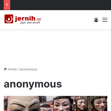
Log In
M
Home
/
anonymous
anonymous