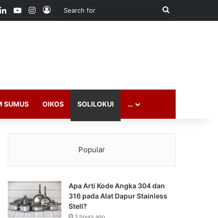
ook
LinkedIn
YouTube
Instagram
Log In
Search
for
M SUMUS
OIKOS
SOLILOKUI
…
Popular
Apa Arti Kode Angka 304 dan
316 pada Alat Dapur Stainless
Stell?
3 hours ago