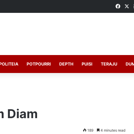
Faceb
X
POLITEIA
POTPOURRI
DEPTH
PUISI
TERAJU
DU
m Diam
189
4 minutes read