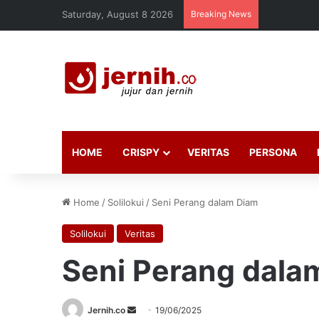
Saturday, August 8 2026
Breaking News
HOME
CRISPY
VERITAS
PERSONA
Home
/
Solilokui
/
Seni Perang dalam Diam
Solilokui
Veritas
Seni Perang dala
Send
Jernih.co
19/06/2025