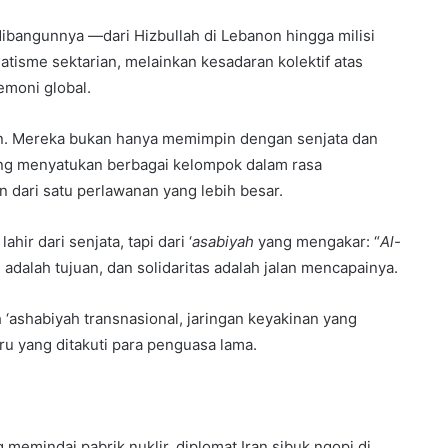
ibangunnya —dari Hizbullah di Lebanon hingga milisi
tisme sektarian, melainkan kesadaran kolektif atas
emoni global.
Iran. Mereka bukan hanya memimpin dengan senjata dan
yang menyatukan berbagai kelompok dalam rasa
ari satu perlawanan yang lebih besar.
hir dari senjata, tapi dari ‘
asabiyah
yang mengakar: “
Al-
adalah tujuan, dan solidaritas adalah jalan mencapainya.
ah ‘ashabiyah transnasional, jaringan keyakinan yang
ru yang ditakuti para penguasa lama.
memindai pabrik nuklir, diplomat Iran sibuk ngopi di