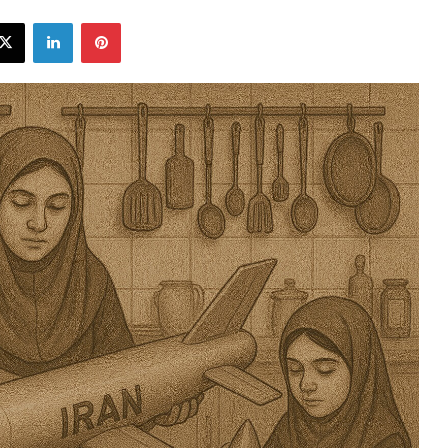
ebook
X
LinkedIn
Pinterest