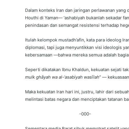
Dalam konteks Iran dan jaringan perlawanan yang d
Houthi di Yaman— ‘ashabiyah bukanlah sekadar fana
penindasan dan semangat resistensi terhadap heg
Itulah kelompok mustadh’afin, kata para ideolog 
diplomasi, tapi juga menyuntikkan visi ideologis 
kebersamaan —bahwa mereka semua adalah bagian d
Seperti dikatakan Ibnu Khaldun, kekuatan sejati tak la
mulk ghāyah wa al-‘asabiyah wasīlah
” — kekuasaan 
Maka kekuatan Iran hari ini, justru, lahir dari sebu
melintasi batas negara dan menciptakan tatanan ba
-000-
Sementara media Barat sibuk memotret satelit yang 