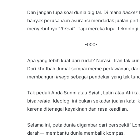
Dan jangan lupa soal dunia digital. Di mana
hacker
I
banyak perusahaan asuransi mendadak jualan perl
menyebutnya “
threat
”. Tapi mereka lupa: teknologi 
-000-
Apa yang lebih kuat dari rudal? Narasi. Iran tak cu
Dari khotbah Jumat sampai meme perlawanan, dari f
membangun
image
sebagai pendekar yang tak tun
Tak peduli Anda Sunni atau Syiah, Latin atau Afri
bisa
relate
. Ideologi ini bukan sekadar jualan kata-ka
karena ditenagai keyakinan dan rasa keadilan.
Selama ini, peta dunia digambar dari perspektif L
darah— membantu dunia membalik kompas.