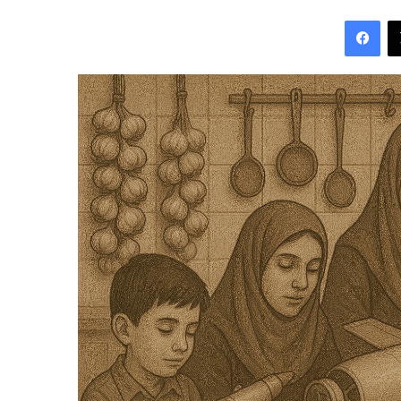
an
Fac
email