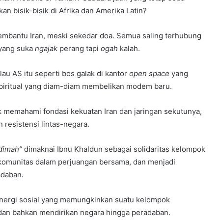
kan bisik-bisik di Afrika dan Amerika Latin?
membantu Iran, meski sekedar doa. Semua saling terhubung
 yang suka
ngajak
perang tapi
ogah
kalah.
lau AS itu seperti bos galak di kantor
open space
yang
 spiritual yang diam-diam membelikan modem baru.
k memahami fondasi kekuatan Iran dan jaringan sekutunya,
 resistensi lintas-negara.
dimah”
dimaknai Ibnu Khaldun sebagai solidaritas kelompok
komunitas dalam perjuangan bersama, dan menjadi
adaban.
energi sosial yang memungkinkan suatu kelompok
 dan bahkan mendirikan negara hingga peradaban.