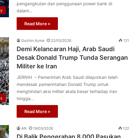
pengangkutan dan penggunaan power bank di
py
dalam…
Read More »
Gozhin Azma
22/05/2026
121
Demi Kelancaran Haji, Arab Saudi
Desak Donald Trump Tunda Serangan
Militer ke Iran
JERNIH – Pemerintah Arab Saudi dilaporkan telah
mendesak pemerintahan Donald Trump untuk
menghindari aksi militer skala besar terhadap Iran
us
hingga…
Read More »
AN
19/05/2026
122
Di Balik Pengerahan 8.000 Pasukan