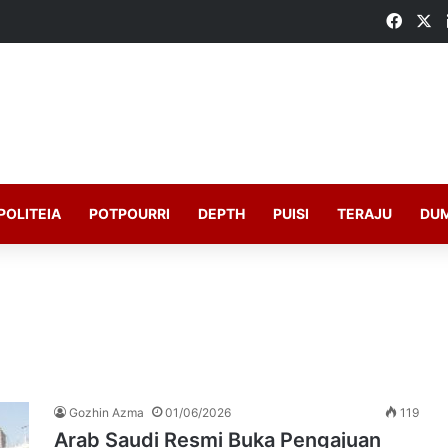
Faceb
X
POLITEIA
POTPOURRI
DEPTH
PUISI
TERAJU
DU
Gozhin Azma
01/06/2026
119
Arab Saudi Resmi Buka Pengajuan