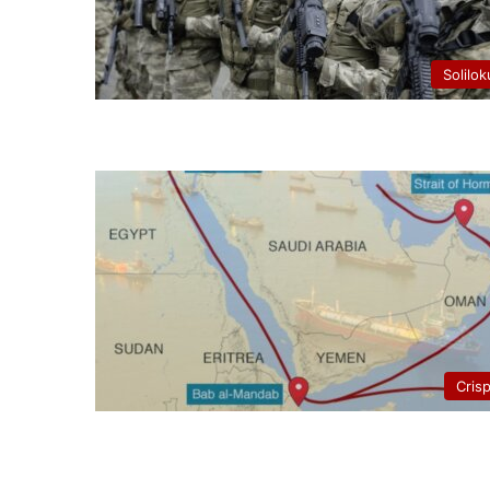
Solilok
Cris