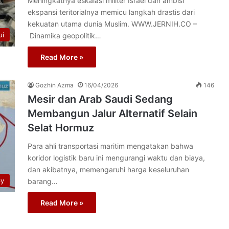
Meningkatnya eskalasi militer Israel dan ambisi
ekspansi teritorialnya memicu langkah drastis dari
kekuatan utama dunia Muslim. WWW.JERNIH.CO –
ui
Dinamika geopolitik…
Read More »
Gozhin Azma
16/04/2026
146
Mesir dan Arab Saudi Sedang
Membangun Jalur Alternatif Selain
Selat Hormuz
Para ahli transportasi maritim mengatakan bahwa
koridor logistik baru ini mengurangi waktu dan biaya,
dan akibatnya, memengaruhi harga keseluruhan
py
barang…
Read More »