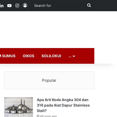
ook
LinkedIn
YouTube
Instagram
Log In
Search
for
M SUMUS
OIKOS
SOLILOKUI
…
Popular
Apa Arti Kode Angka 304 dan
316 pada Alat Dapur Stainless
Stell?
48 mins ago