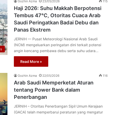
Gozhin Azma
23/05/2026
115
Haji 2026: Suhu Makkah Berpotensi
Tembus 47°C, Otoritas Cuaca Arab
Saudi Peringatkan Badai Debu dan
Panas Ekstrem
JERNIH — Pusat Meteorologi Nasional Arab Saudi
(NCM) mengeluarkan peringatan dini terkait potensi
us
angin kencang pembawa debu serta suhu udara…
Read More »
Gozhin Azma
22/05/2026
116
Arab Saudi Memperketat Aturan
tentang Power Bank dalam
Penerbangan
JERNIH – Otoritas Penerbangan Sipil Umum Kerajaan
(GACA) telah memperbarui peraturan yang mengatur