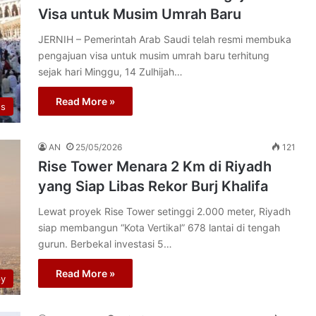
Visa untuk Musim Umrah Baru
JERNIH – Pemerintah Arab Saudi telah resmi membuka
pengajuan visa untuk musim umrah baru terhitung
sejak hari Minggu, 14 Zulhijah…
Read More »
us
AN
25/05/2026
121
Rise Tower Menara 2 Km di Riyadh
yang Siap Libas Rekor Burj Khalifa
Lewat proyek Rise Tower setinggi 2.000 meter, Riyadh
siap membangun “Kota Vertikal” 678 lantai di tengah
gurun. Berbekal investasi 5…
Read More »
py