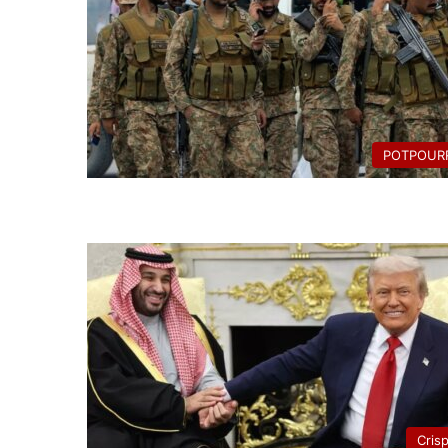
POTPOURR
Cris