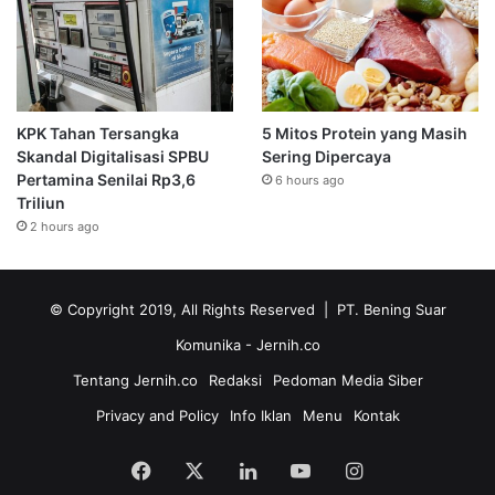
KPK Tahan Tersangka
5 Mitos Protein yang Masih
Skandal Digitalisasi SPBU
Sering Dipercaya
Pertamina Senilai Rp3,6
6 hours ago
Triliun
2 hours ago
© Copyright 2019, All Rights Reserved | PT. Bening Suar
Komunika
- Jernih.co
Tentang Jernih.co
Redaksi
Pedoman Media Siber
Privacy and Policy
Info Iklan
Menu
Kontak
Facebook
X
LinkedIn
YouTube
Instagram