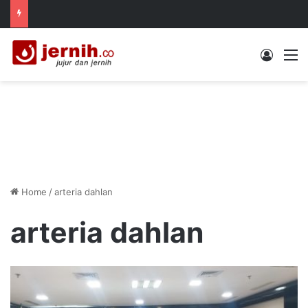
Log In
M
Home
/
arteria dahlan
arteria dahlan