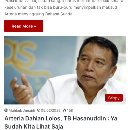
Polisi kata Zainal, sudah sangat harus melihat baik-baik secara
keseluruhan dan tak bisa buru-buru menyimpulkan maksud
Arteria menyinggung Bahasa Sunda…
Read More »
Crispy
Mahbub Junaidi
05/02/2022
158
Arteria Dahlan Lolos, TB Hasanuddin : Ya
Sudah Kita Lihat Saja