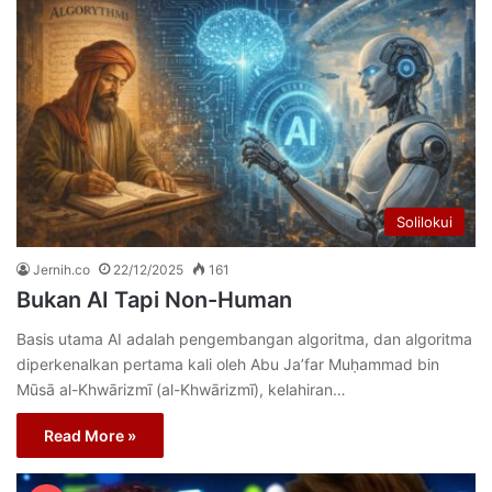
Solilokui
Jernih.co
22/12/2025
161
Bukan AI Tapi Non-Human
Basis utama AI adalah pengembangan algoritma, dan algoritma
diperkenalkan pertama kali oleh Abu Ja’far Muḥammad bin
Mūsā al-Khwārizmī (al-Khwārizmī), kelahiran…
Read More »