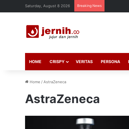
Saturday, August 8 2026
Breaking News
HOME
CRISPY
VERITAS
PERSONA
Home
/
AstraZeneca
AstraZeneca