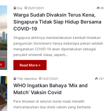
Dsy
25/07/2021
65
Warga Sudah Divaksin Terus Kena,
Singapura Tidak Siap Hidup Bersama
COVID-19
Singapura akhirnya memberlakukan kembali tindakan
penguncian (lockdown) hanya beberapa pekan setelah
mengatakan COVID-19 akan diperlakukan sebagai
penyakit endemik biasa, seperti…
as
Read More »
Titik Valentine
14/07/2021
147
WHO Ingatkan Bahaya ‘Mix and
Match’ Vaksin Covid
Para ilmuwan di seluruh dunia mulai meneliti
mencampurkan dua dosis vaksin yang berbeda