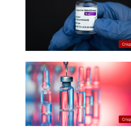
Cris
Cris