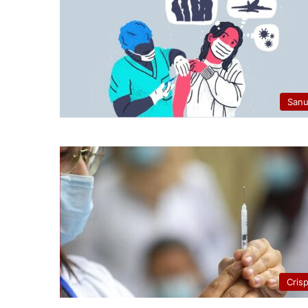
San
Cris