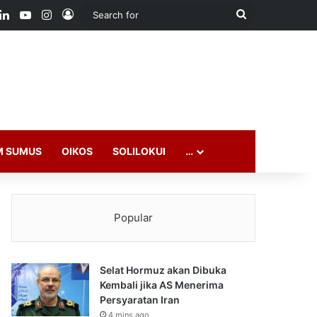
ook
LinkedIn
YouTube
Instagram
Log In
Search
for
M SUMUS
OIKOS
SOLILOKUI
…
Popular
Selat Hormuz akan Dibuka
Kembali jika AS Menerima
Persyaratan Iran
4 mins ago