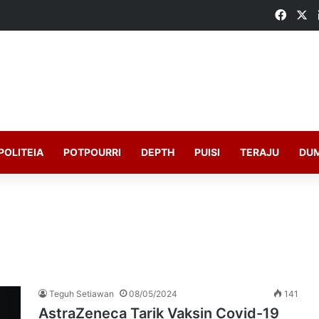
Faceb
X
POLITEIA
POTPOURRI
DEPTH
PUISI
TERAJU
DU
Teguh Setiawan
08/05/2024
141
AstraZeneca Tarik Vaksin Covid-19