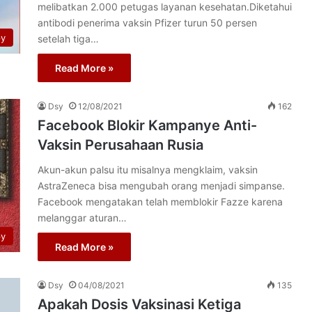
melibatkan 2.000 petugas layanan kesehatan.Diketahui
antibodi penerima vaksin Pfizer turun 50 persen
py
setelah tiga…
Read More »
Dsy
12/08/2021
162
Facebook Blokir Kampanye Anti-
Vaksin Perusahaan Rusia
Akun-akun palsu itu misalnya mengklaim, vaksin
AstraZeneca bisa mengubah orang menjadi simpanse.
Facebook mengatakan telah memblokir Fazze karena
melanggar aturan…
py
Read More »
Dsy
04/08/2021
135
Apakah Dosis Vaksinasi Ketiga