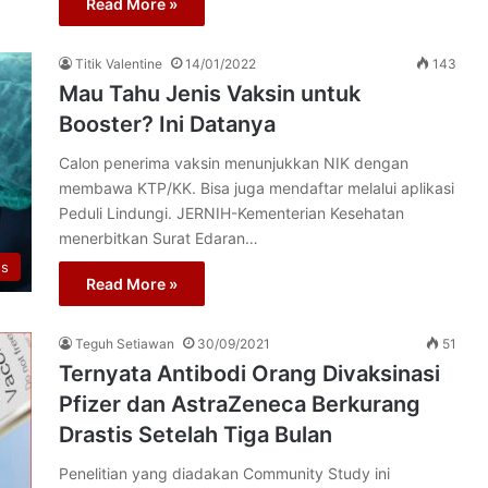
Read More »
Titik Valentine
14/01/2022
143
Mau Tahu Jenis Vaksin untuk
Booster? Ini Datanya
Calon penerima vaksin menunjukkan NIK dengan
membawa KTP/KK. Bisa juga mendaftar melalui aplikasi
Peduli Lindungi. JERNIH-Kementerian Kesehatan
menerbitkan Surat Edaran…
us
Read More »
Teguh Setiawan
30/09/2021
51
Ternyata Antibodi Orang Divaksinasi
Pfizer dan AstraZeneca Berkurang
Drastis Setelah Tiga Bulan
Penelitian yang diadakan Community Study ini