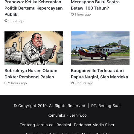
Prabowo: Ketika Keberanian
Merespons Buku Sastra
Politik Bertemu Kepercayaan
Betawi 100 Tahun?
Publik
1 hour ago
1 hour ago
Bobroknya Nurani Oknum
Bougainville Terlepas dari
Dokter Pembenci Pasien
Papua Nugini, Siap Merdeka
2 hours ago
3 hours ago
© Copyright 2019, All Rights Reserved | PT. Bening Suar
Komunika
- Jernih.co
Tentang Jernih.co
Redaksi
Pedoman Media Siber