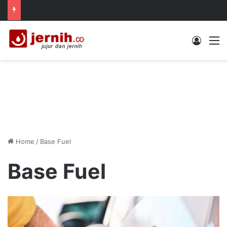
Log In
M
Home
/
Base Fuel
Base Fuel