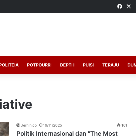
Faceb
X
POLITEIA
POTPOURRI
DEPTH
PUISI
TERAJU
DU
iative
Jernih.co
19/11/2025
161
Politik Internasional dan “The Most