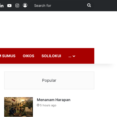
ook
LinkedIn
YouTube
Instagram
Log In
Search
for
M SUMUS
OIKOS
SOLILOKUI
…
Popular
Menanam Harapan
5 hours ago