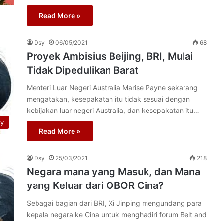
Read More »
Dsy
06/05/2021
68
Proyek Ambisius Beijing, BRI, Mulai
Tidak Dipedulikan Barat
Menteri Luar Negeri Australia Marise Payne sekarang
mengatakan, kesepakatan itu tidak sesuai dengan
kebijakan luar negeri Australia, dan kesepakatan itu…
py
Read More »
Dsy
25/03/2021
218
Negara mana yang Masuk, dan Mana
yang Keluar dari OBOR Cina?
Sebagai bagian dari BRI, Xi Jinping mengundang para
kepala negara ke Cina untuk menghadiri forum Belt and