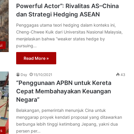
Powerful Actor”: Rivalitas AS–China
dan Strategi Hedging ASEAN
Penggagas utama teori hedging dalam konteks ini,
Cheng-Chwee Kuik dari Universitas Nasional Malaysia,
menjelaskan bahwa “weaker states hedge by
ui
pursuing…
Read More »
Dsy
15/10/2021
43
“Penggunaan APBN untuk Kereta
Cepat Membahayakan Keuangan
Negara”
Belakangan, pemerintah menunjuk Cina untuk
menggarap proyek kendati proposal yang ditawarkan
berbunga lebih tinggi ketimbang Jepang, yakni dua
os
persen per…