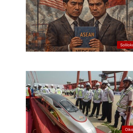
Solilok
Oik