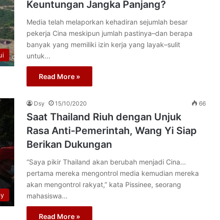
Keuntungan Jangka Panjang?
Media telah melaporkan kehadiran sejumlah besar
pekerja Cina meskipun jumlah pastinya–dan berapa
banyak yang memiliki izin kerja yang layak–sulit
ui
untuk…
Read More »
Dsy
15/10/2020
66
Saat Thailand Riuh dengan Unjuk
Rasa Anti-Pemerintah, Wang Yi Siap
Berikan Dukungan
“Saya pikir Thailand akan berubah menjadi Cina…
pertama mereka mengontrol media kemudian mereka
akan mengontrol rakyat,” kata Pissinee, seorang
py
mahasiswa…
Read More »