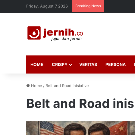
Friday, August 7 2026
Breaking News
HOME
CRISPY
VERITAS
PERSONA
Home
/
Belt and Road inisiative
Belt and Road inis