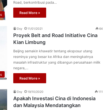
Road, berkontribusi pada…
Read More »
as
Dsy
11/01/2021
64
Proyek Belt and Road Initiative Cina
Kian Limbung
Beijing semakin khawatir tentang eksposur utang
resminya yang besar ke Afrika dan meningkatnya
masalah infrastruktur yang dibangun perusahaan milik
negara,…
as
Read More »
Dsy
19/10/2020
111
Apakah Investasi Cina di Indonesia
dan Malaysia Mendatangkan