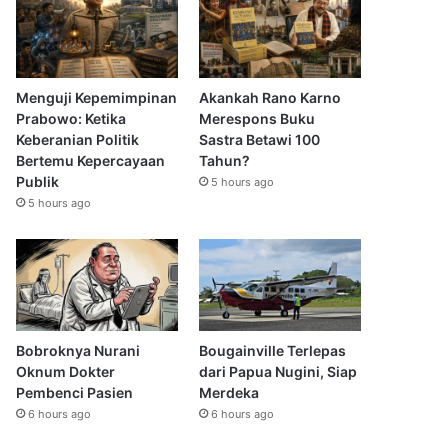
Menguji Kepemimpinan
Akankah Rano Karno
Prabowo: Ketika
Merespons Buku
Keberanian Politik
Sastra Betawi 100
Bertemu Kepercayaan
Tahun?
Publik
5 hours ago
5 hours ago
Bobroknya Nurani
Bougainville Terlepas
Oknum Dokter
dari Papua Nugini, Siap
Pembenci Pasien
Merdeka
6 hours ago
6 hours ago