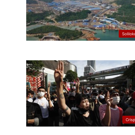
Solilok
Cris