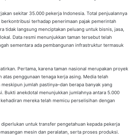
kan sekitar 35.000 pekerja Indonesia. Total penjualannya
g berkontribusi terhadap penerimaan pajak pemerintah
ara tidak langsung menciptakan peluang untuk bisnis, jasa,
i lokal. Data resmi menunjukkan taman tersebut telah
engah sementara ada pembangunan infrastruktur termasuk
tirkan. Pertama, karena taman nasional merupakan proyek
an atas penggunaan tenaga kerja asing. Media telah
a meskipun jumlah pastinya–dan berapa banyak yang
kasi. Bukti anekdotal menunjukkan jumlahnya antara 5.000
dan kehadiran mereka telah memicu perselisihan dengan
 diperlukan untuk transfer pengetahuan kepada pekerja
emasangan mesin dan peralatan, serta proses produksi.