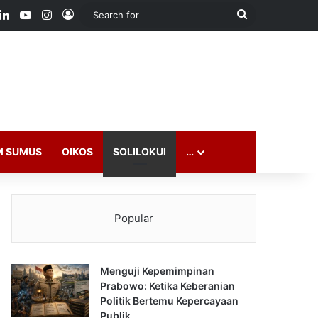
ook
LinkedIn
YouTube
Instagram
Log In
Search
for
M SUMUS
OIKOS
SOLILOKUI
…
Popular
Menguji Kepemimpinan
Prabowo: Ketika Keberanian
Politik Bertemu Kepercayaan
Publik