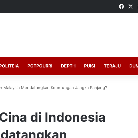
Faceb
X
POLITEIA
POTPOURRI
DEPTH
PUISI
TERAJU
DU
dan Malaysia Mendatangkan Keuntungan Jangka Panjang?
Cina di Indonesia
ndatangkan