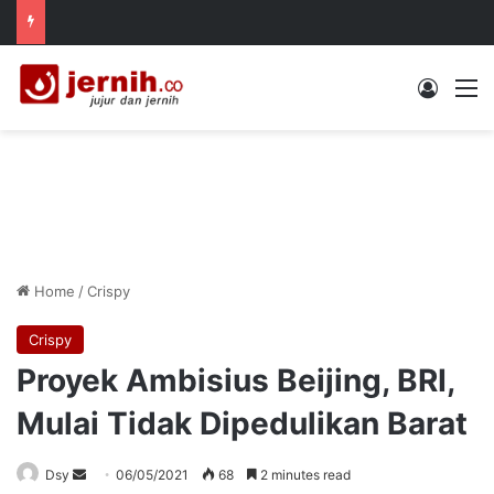
Log In
M
Home
/
Crispy
Crispy
Proyek Ambisius Beijing, BRI,
Mulai Tidak Dipedulikan Barat
Send
Dsy
06/05/2021
68
2 minutes read