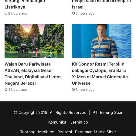
Serang Pembangkit
Penyiksaan Brutal di Penjara
Listriknya
Israel
2 hours ago
2 hours ago
Wajah Baru Pariwisata
Kit Connor Resmi Terpilih
ASEAN, Malaysia Geser
sebagai Cyclops, Era Baru
Thailand, Digitalisasi Lintas
X-Men di Marvel Cinematic
Negara Beraksi
Universe
4 hours ago
5 hours ago
© Copyright 2019, All Rights Reserved | PT. Bening Suar
Komunika
- Jernih.co
Tentang Jernih.co
Redaksi
Pedoman Media Siber