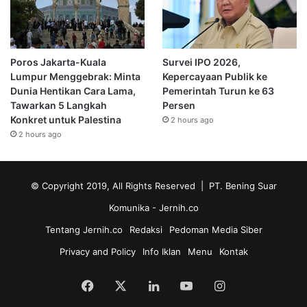
Poros Jakarta-Kuala
Survei IPO 2026,
Lumpur Menggebrak: Minta
Kepercayaan Publik ke
Dunia Hentikan Cara Lama,
Pemerintah Turun ke 63
Tawarkan 5 Langkah
Persen
Konkret untuk Palestina
2 hours ago
2 hours ago
© Copyright 2019, All Rights Reserved | PT. Bening Suar
Komunika
- Jernih.co
Tentang Jernih.co
Redaksi
Pedoman Media Siber
Privacy and Policy
Info Iklan
Menu
Kontak
Facebook
X
LinkedIn
YouTube
Instagram