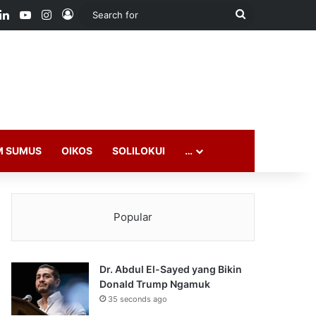
ook
LinkedIn
YouTube
Instagram
Log In
Search
for
M SUMUS
OIKOS
SOLILOKUI
…
Popular
Dr. Abdul El-Sayed yang Bikin
Donald Trump Ngamuk
35 seconds ago