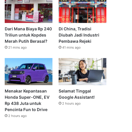
Dari Mana Biaya Rp 240
Di China, Tradisi
Triliun untuk Kopdes
Diubah Jadi Industri
Merah Putih Berasal?
Pembawa Rejeki
21 mins ago
41 mins ago
Menakar Kepantasan
Selamat Tinggal
Honda Super-ONE, EV
Google Assistant!
Rp 438 Juta untuk
2 hours ago
Pencinta Fun to Drive
2 hours ago