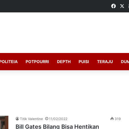
Faceb
X
POLITEIA
POTPOURRI
DEPTH
PUISI
TERAJU
DU
Titik Valentine
11/02/2022
319
Bill Gates Bilang Bisa Hentikan