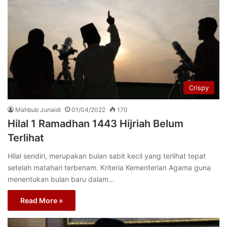
Crispy
Mahbub Junaidi
01/04/2022
170
Hilal 1 Ramadhan 1443 Hijriah Belum
Terlihat
Hilal sendiri, merupakan bulan sabit kecil yang terlihat tepat
setelah matahari terbenam. Kriteria Kementerian Agama guna
menentukan bulan baru dalam…
Read More »