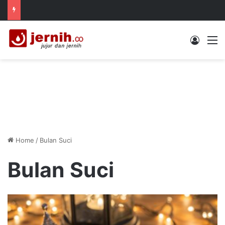
Log In
M
Home
/
Bulan Suci
Bulan Suci