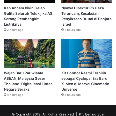
Iran Ancam Bikin Gelap
Nyawa Direktur RS Gaza
Gulita Seluruh Teluk jika AS
Terancam, Kesaksian
Serang Pembangkit
Penyiksaan Brutal di Penjara
Listriknya
Israel
2 hours ago
2 hours ago
Wajah Baru Pariwisata
Kit Connor Resmi Terpilih
ASEAN, Malaysia Geser
sebagai Cyclops, Era Baru
Thailand, Digitalisasi Lintas
X-Men di Marvel Cinematic
Negara Beraksi
Universe
4 hours ago
5 hours ago
© Copyright 2019, All Rights Reserved | PT. Bening Suar