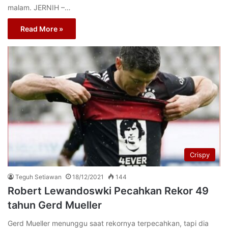
malam. JERNIH –…
Read More »
Crispy
Teguh Setiawan
18/12/2021
144
Robert Lewandoswki Pecahkan Rekor 49
tahun Gerd Mueller
Gerd Mueller menunggu saat rekornya terpecahkan, tapi dia