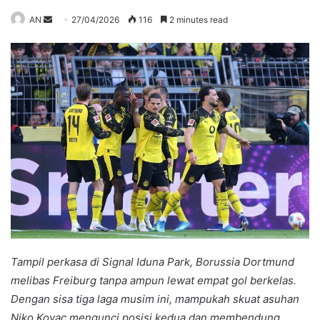
Send
AN
27/04/2026
116
2 minutes read
an
email
Tampil perkasa di Signal Iduna Park, Borussia Dortmund
melibas Freiburg tanpa ampun lewat empat gol berkelas.
Dengan sisa tiga laga musim ini, mampukah skuat asuhan
Niko Kovac mengunci posisi kedua dan membendung