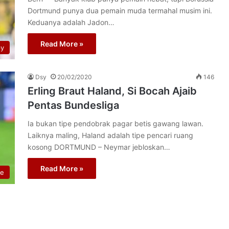
Dortmund punya dua pemain muda termahal musim ini.
Keduanya adalah Jadon…
Read More »
py
Dsy
20/02/2020
146
Erling Braut Haland, Si Bocah Ajaib
Pentas Bundesliga
Ia bukan tipe pendobrak pagar betis gawang lawan.
Laiknya maling, Haland adalah tipe pencari ruang
kosong DORTMUND – Neymar jebloskan…
Read More »
re