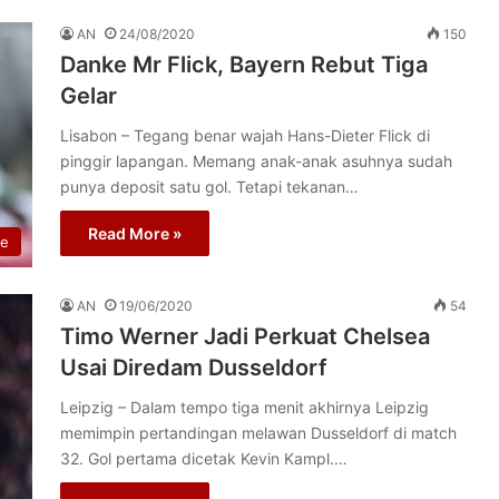
AN
24/08/2020
150
Danke Mr Flick, Bayern Rebut Tiga
Gelar
Lisabon – Tegang benar wajah Hans-Dieter Flick di
pinggir lapangan. Memang anak-anak asuhnya sudah
punya deposit satu gol. Tetapi tekanan…
Read More »
re
AN
19/06/2020
54
Timo Werner Jadi Perkuat Chelsea
Usai Diredam Dusseldorf
Leipzig – Dalam tempo tiga menit akhirnya Leipzig
memimpin pertandingan melawan Dusseldorf di match
32. Gol pertama dicetak Kevin Kampl.…