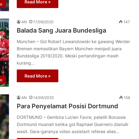
Read More »
re
AN
17/06/2020
147
Balada Sang Juara Bundesliga
Munchen – Gol Robert Lewandowski ke gawang Werder
Bremen memastikan Bayern Munchen menjadi juara
Bundesliga 2019/2020. Meski pertandingan masih
kurang…
Read More »
re
AN
14/06/2020
159
Para Penyelamat Posisi Dortmund
DORTMUND – Gembira Lucien Favre, pelatih Borussia
Dortmund musnah ketika gol Raphael Guerreiro dianulir
wasit. Gara-garanya video assistant referee alias…