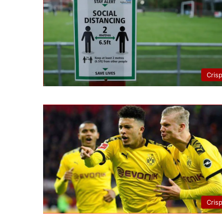
Cris
Cris