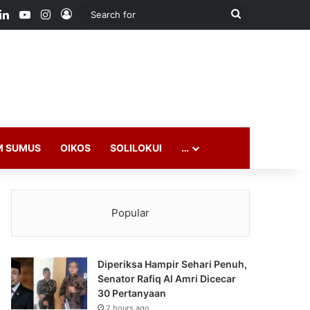
ook
LinkedIn
YouTube
Instagram
Log In
Search
for
M SUMUS
OIKOS
SOLILOKUI
…
Popular
Diperiksa Hampir Sehari Penuh,
Senator Rafiq Al Amri Dicecar
30 Pertanyaan
2 hours ago