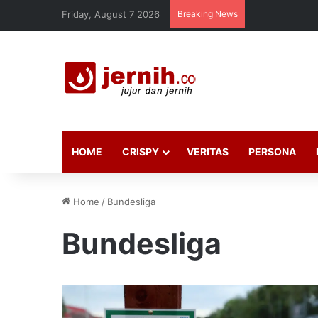
Friday, August 7 2026
Breaking News
HOME
CRISPY
VERITAS
PERSONA
Home
/
Bundesliga
Bundesliga