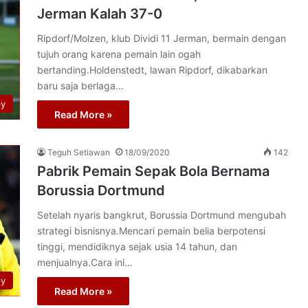
Jerman Kalah 37-0
Ripdorf/Molzen, klub Dividi 11 Jerman, bermain dengan
tujuh orang karena pemain lain ogah
bertanding.Holdenstedt, lawan Ripdorf, dikabarkan
baru saja berlaga…
py
Read More »
Teguh Setiawan
18/09/2020
142
Pabrik Pemain Sepak Bola Bernama
Borussia Dortmund
Setelah nyaris bangkrut, Borussia Dortmund mengubah
strategi bisnisnya.Mencari pemain belia berpotensi
tinggi, mendidiknya sejak usia 14 tahun, dan
menjualnya.Cara ini…
py
Read More »