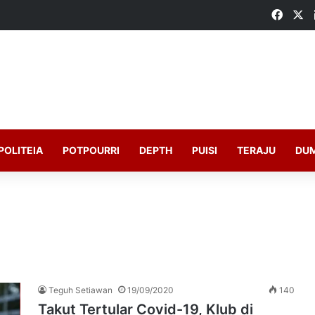
Faceb
X
POLITEIA
POTPOURRI
DEPTH
PUISI
TERAJU
DU
Teguh Setiawan
19/09/2020
140
Takut Tertular Covid-19, Klub di