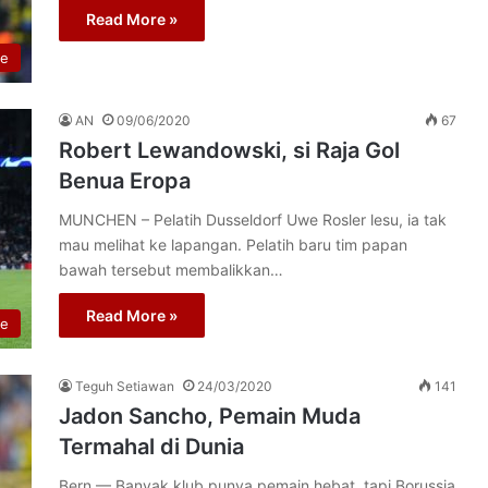
Read More »
re
AN
09/06/2020
67
Robert Lewandowski, si Raja Gol
Benua Eropa
MUNCHEN – Pelatih Dusseldorf Uwe Rosler lesu, ia tak
mau melihat ke lapangan. Pelatih baru tim papan
bawah tersebut membalikkan…
Read More »
re
Teguh Setiawan
24/03/2020
141
Jadon Sancho, Pemain Muda
Termahal di Dunia
Bern — Banyak klub punya pemain hebat, tapi Borussia