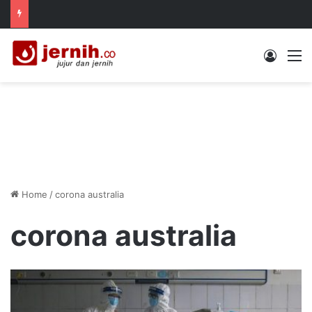
Log In
M
Home
/
corona australia
corona australia