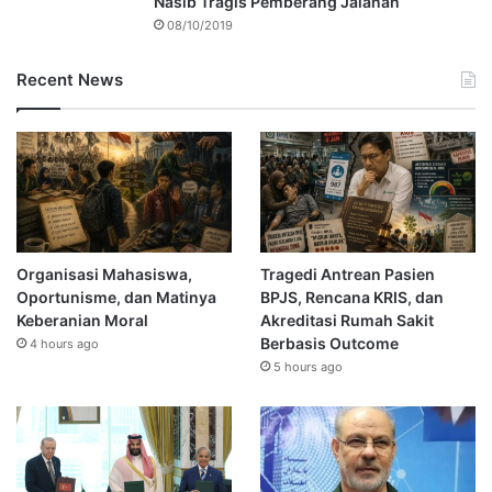
Nasib Tragis Pemberang Jalanan
08/10/2019
Recent News
Organisasi Mahasiswa,
Tragedi Antrean Pasien
Oportunisme, dan Matinya
BPJS, Rencana KRIS, dan
Keberanian Moral
Akreditasi Rumah Sakit
Berbasis Outcome
4 hours ago
5 hours ago