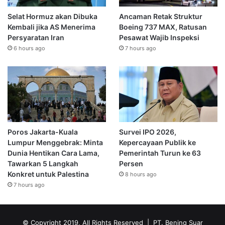
Selat Hormuz akan Dibuka
Ancaman Retak Struktur
Kembali jika AS Menerima
Boeing 737 MAX, Ratusan
Persyaratan Iran
Pesawat Wajib Inspeksi
6 hours ago
7 hours ago
Poros Jakarta-Kuala
Survei IPO 2026,
Lumpur Menggebrak: Minta
Kepercayaan Publik ke
Dunia Hentikan Cara Lama,
Pemerintah Turun ke 63
Tawarkan 5 Langkah
Persen
Konkret untuk Palestina
8 hours ago
7 hours ago
© Copyright 2019, All Rights Reserved | PT. Bening Suar