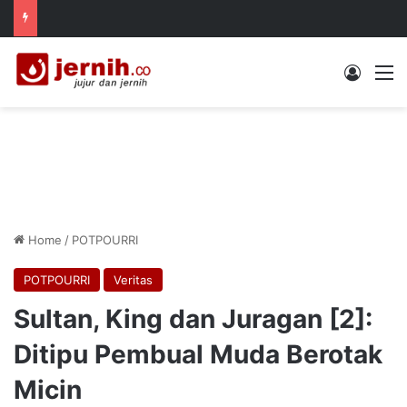
Log In
M
Home
/
POTPOURRI
POTPOURRI
Veritas
Sultan, King dan Juragan [2]:
Ditipu Pembual Muda Berotak
Micin