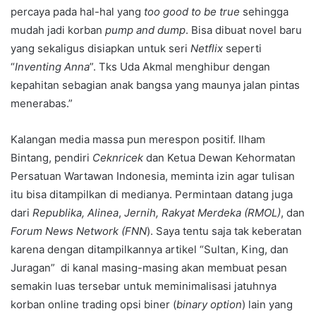
percaya pada hal-hal yang
too good to be true
sehingga
mudah jadi korban
pump and dump
. Bisa dibuat novel baru
yang sekaligus disiapkan untuk seri
Netflix
seperti
“
Inventing Anna
”. Tks Uda Akmal menghibur dengan
kepahitan sebagian anak bangsa yang maunya jalan pintas
menerabas.”
Kalangan media massa pun merespon positif. Ilham
Bintang, pendiri
Ceknricek
dan Ketua Dewan Kehormatan
Persatuan Wartawan Indonesia, meminta izin agar tulisan
itu bisa ditampilkan di medianya. Permintaan datang juga
dari
Republika, Alinea
,
Jernih, Rakyat Merdeka (RMOL)
, dan
Forum News Network (FNN
). Saya tentu saja tak keberatan
karena dengan ditampilkannya artikel “Sultan, King, dan
Juragan” di kanal masing-masing akan membuat pesan
semakin luas tersebar untuk meminimalisasi jatuhnya
korban online trading opsi biner (
binary option
) lain yang