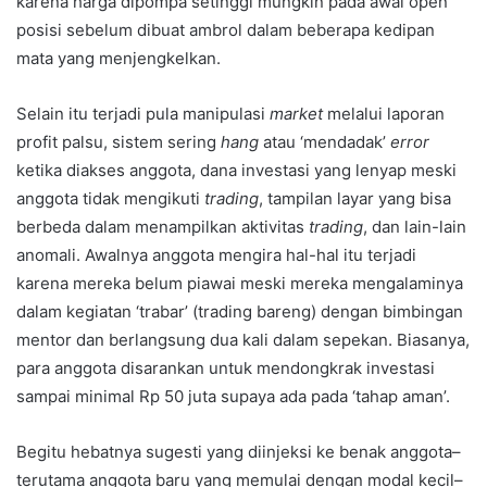
karena harga dipompa setinggi mungkin pada awal open
posisi sebelum dibuat ambrol dalam beberapa kedipan
mata yang menjengkelkan.
Selain itu terjadi pula manipulasi
market
melalui laporan
profit palsu, sistem sering
hang
atau ‘mendadak’
error
ketika diakses anggota, dana investasi yang lenyap meski
anggota tidak mengikuti
trading
, tampilan layar yang bisa
berbeda dalam menampilkan aktivitas
trading
, dan lain-lain
anomali. Awalnya anggota mengira hal-hal itu terjadi
karena mereka belum piawai meski mereka mengalaminya
dalam kegiatan ‘trabar’ (trading bareng) dengan bimbingan
mentor dan berlangsung dua kali dalam sepekan. Biasanya,
para anggota disarankan untuk mendongkrak investasi
sampai minimal Rp 50 juta supaya ada pada ‘tahap aman’.
Begitu hebatnya sugesti yang diinjeksi ke benak anggota–
terutama anggota baru yang memulai dengan modal kecil–