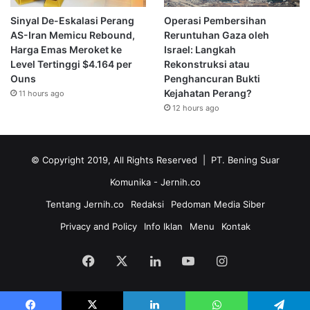
Sinyal De-Eskalasi Perang
Operasi Pembersihan
AS-Iran Memicu Rebound,
Reruntuhan Gaza oleh
Harga Emas Meroket ke
Israel: Langkah
Level Tertinggi $4.164 per
Rekonstruksi atau
Ouns
Penghancuran Bukti
Kejahatan Perang?
11 hours ago
12 hours ago
© Copyright 2019, All Rights Reserved | PT. Bening Suar
Komunika
- Jernih.co
Tentang Jernih.co
Redaksi
Pedoman Media Siber
Privacy and Policy
Info Iklan
Menu
Kontak
Facebook
X
LinkedIn
YouTube
Instagram