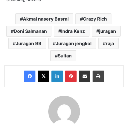
Akmal nasery Basral
Crazy Rich
Doni Salmanan
Indra Kenz
juragan
Juragan 99
Juragan jengkol
raja
Sultan
Facebook
X
LinkedIn
Pinterest
Share via Email
Print