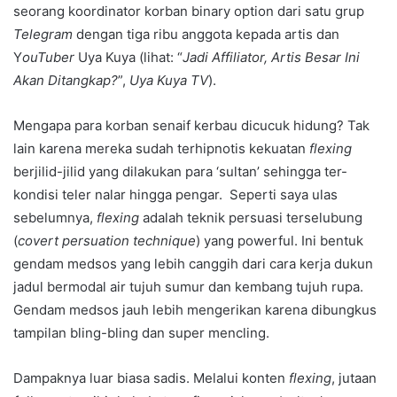
seorang koordinator korban binary option dari satu grup
Telegram
dengan tiga ribu anggota kepada artis dan
Y
ouTuber
Uya Kuya (lihat: “
Jadi Affiliator, Artis Besar Ini
Akan Ditangkap?
”,
Uya Kuya TV
).
Mengapa para korban senaif kerbau dicucuk hidung? Tak
lain karena mereka sudah terhipnotis kekuatan
flexing
berjilid-jilid yang dilakukan para ‘sultan’ sehingga ter-
kondisi teler nalar hingga pengar. Seperti saya ulas
sebelumnya,
flexing
adalah teknik persuasi terselubung
(
covert persuation technique
) yang powerful. Ini bentuk
gendam medsos yang lebih canggih dari cara kerja dukun
jadul bermodal air tujuh sumur dan kembang tujuh rupa.
Gendam medsos jauh lebih mengerikan karena dibungkus
tampilan bling-bling dan super mencling.
Dampaknya luar biasa sadis. Melalui konten
flexing
, jutaan