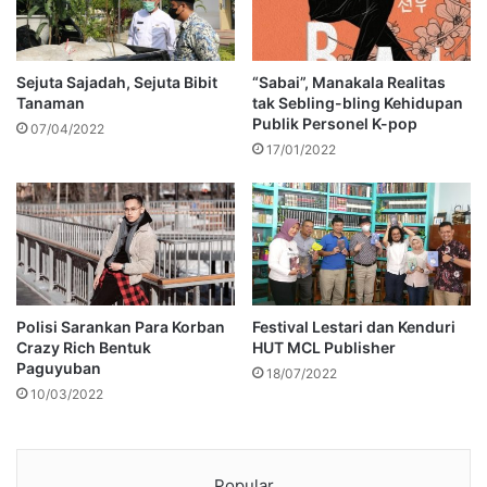
Sejuta Sajadah, Sejuta Bibit
“Sabai”, Manakala Realitas
Tanaman
tak Sebling-bling Kehidupan
Publik Personel K-pop
07/04/2022
17/01/2022
Polisi Sarankan Para Korban
Festival Lestari dan Kenduri
Crazy Rich Bentuk
HUT MCL Publisher
Paguyuban
18/07/2022
10/03/2022
Popular