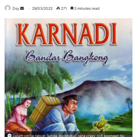
Send
Dsy
29/03/2022
271
5 minutes read
an
email
Dalam cerita rakyat Sunda, barangkali para crazy rich boongan itu