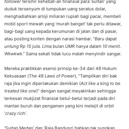
follower
tersihir kehebat-an finansial para ‘sultan’ yang
duduk tersenyum di tumpukan uang seratus dolar,
menghadiahkan arloji miliaran rupiah bagi pacar, membeli
mobil sport mewah yang ‘murah banget’ tak perlu ditawar,
bagi-bagi uang kepada kerumunan di jalan dan di pasar,
atau posting konten dengan narasi hambar. “
Baru dapat
untung Rp 15 juta. Lima bulan UMR hanya dalam 10 menit.
Wkwkwk
.” Sama sekali tidak lucu malah menyindir sangar.
Mereka praktikkan esensi prinsip ke-34 dari 48 Hukum
Kekuasaan (
The 48 Laws of Power
), “Tampilkan diri bak
raja jika ingin diperlakukan demikian (
Act like a king to be
treated like one
)” dengan sangat meyakinkan sehingga
terkesan mukjizat finansial betul-betul terjadi pada diri
mantan buruh dan pengamen yang kini melejit di orbit
‘
crazy rich’
.
‘Sultan Medan’ dan ‘Raja Bandung’ bahkan tak sungkan