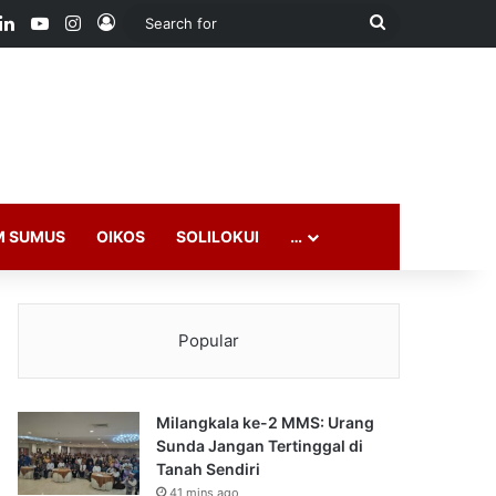
ook
LinkedIn
YouTube
Instagram
Log In
Search
for
M SUMUS
OIKOS
SOLILOKUI
…
Popular
Milangkala ke-2 MMS: Urang
Sunda Jangan Tertinggal di
Tanah Sendiri
41 mins ago