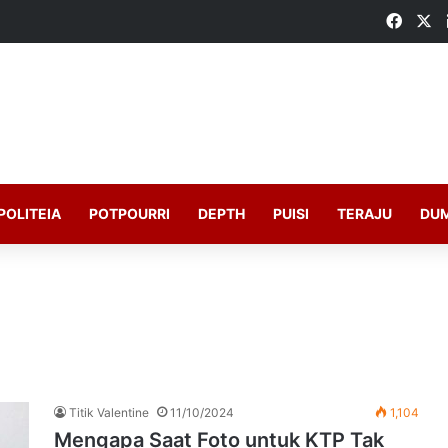
Faceb
X
POLITEIA
POTPOURRI
DEPTH
PUISI
TERAJU
DU
Titik Valentine
11/10/2024
1,104
Mengapa Saat Foto untuk KTP Tak