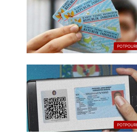
POTPOURR
POTPOURR