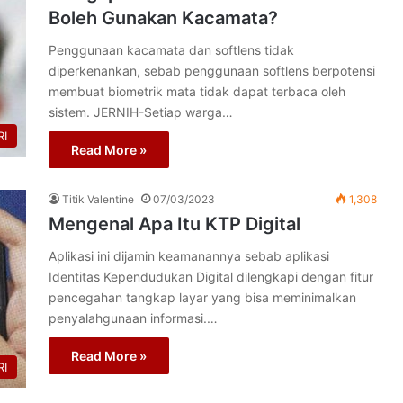
Boleh Gunakan Kacamata?
Penggunaan kacamata dan softlens tidak
diperkenankan, sebab penggunaan softlens berpotensi
membuat biometrik mata tidak dapat terbaca oleh
sistem. JERNIH-Setiap warga…
I
Read More »
Titik Valentine
07/03/2023
1,308
Mengenal Apa Itu KTP Digital
Aplikasi ini dijamin keamanannya sebab aplikasi
Identitas Kependudukan Digital dilengkapi dengan fitur
pencegahan tangkap layar yang bisa meminimalkan
penyalahgunaan informasi.…
Read More »
I