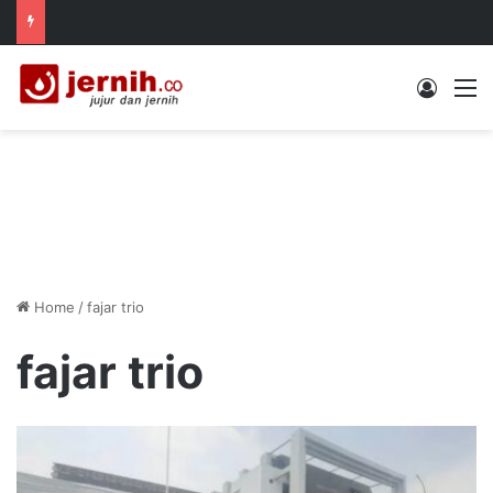
Log In
M
Home
/
fajar trio
fajar trio