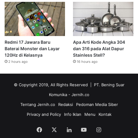
Redmi 17 Jawara Baru
Apa Arti Kode Angka 304
Baterai Monster dan Layar
dan 316 pada Alat Dapur
120Hz di Kelasnya
Stainless Stell?
2 hours ago
16 hours ago
© Copyright 2019, All Rights Reserved | PT. Bening Suar
Komunika
- Jernih.co
Tentang Jernih.co
Redaksi
Pedoman Media Siber
Privacy and Policy
Info Iklan
Menu
Kontak
Facebook
X
LinkedIn
YouTube
Instagram