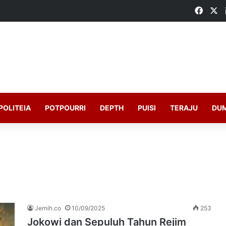
Faceb
X
POLITEIA
POTPOURRI
DEPTH
PUISI
TERAJU
DU
Jernih.co
10/09/2025
253
Jokowi dan Sepuluh Tahun Rejim