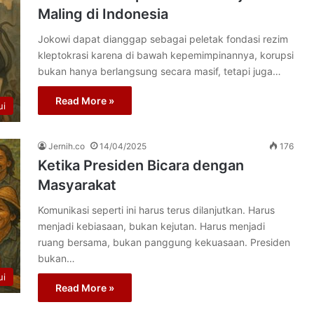
Maling di Indonesia
Jokowi dapat dianggap sebagai peletak fondasi rezim
kleptokrasi karena di bawah kepemimpinannya, korupsi
bukan hanya berlangsung secara masif, tetapi juga…
Read More »
ui
Jernih.co
14/04/2025
176
Ketika Presiden Bicara dengan
Masyarakat
Komunikasi seperti ini harus terus dilanjutkan. Harus
menjadi kebiasaan, bukan kejutan. Harus menjadi
ruang bersama, bukan panggung kekuasaan. Presiden
bukan…
ui
Read More »