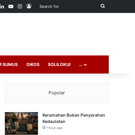
ook
LinkedIn
YouTube
Instagram
Log In
Search
for
M SUMUS
OIKOS
SOLILOKUI
…
Popular
Keramahan Bukan Penyerahan
Kedaulatan
1 hour ago