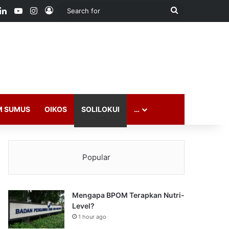
ook
LinkedIn
YouTube
Instagram
Log In
Search
for
M SUMUS
OIKOS
SOLILOKUI
…
Popular
Mengapa BPOM Terapkan Nutri-
Level?
1 hour ago