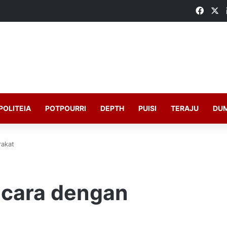
Faceb
X
POLITEIA
POTPOURRI
DEPTH
PUISI
TERAJU
DU
rakat
icara dengan