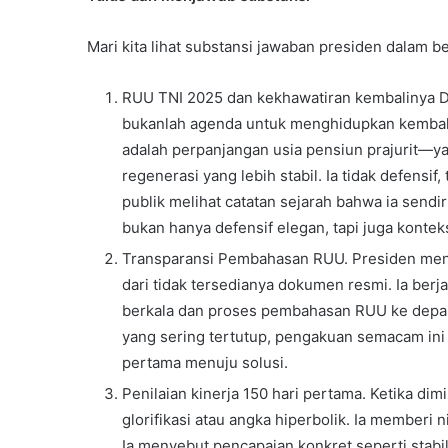
Mari kita lihat substansi jawaban presiden dalam b
RUU TNI 2025 dan kekhawatiran kembalinya 
bukanlah agenda untuk menghidupkan kembali
adalah perpanjangan usia pensiun prajurit—yan
regenerasi yang lebih stabil. Ia tidak defensif
publik melihat catatan sejarah bahwa ia sendi
bukan hanya defensif elegan, tapi juga konte
Transparansi Pembahasan RUU. Presiden men
dari tidak tersedianya dokumen resmi. Ia ber
berkala dan proses pembahasan RUU ke depan 
yang sering tertutup, pengakuan semacam in
pertama menuju solusi.
Penilaian kinerja 150 hari pertama. Ketika dimi
glorifikasi atau angka hiperbolik. Ia memberi nil
Ia menyebut pencapaian konkret seperti stabil