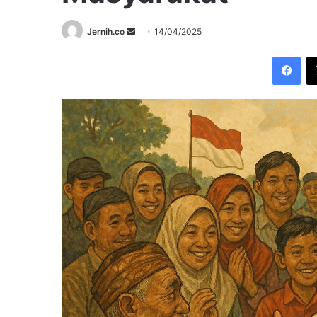
Send
Jernih.co
14/04/2025
an
Fac
email