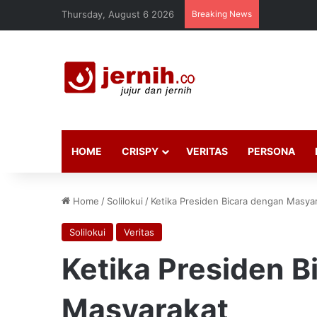
Thursday, August 6 2026
Breaking News
HOME
CRISPY
VERITAS
PERSONA
Home
/
Solilokui
/
Ketika Presiden Bicara dengan Masya
Solilokui
Veritas
Ketika Presiden B
Masyarakat