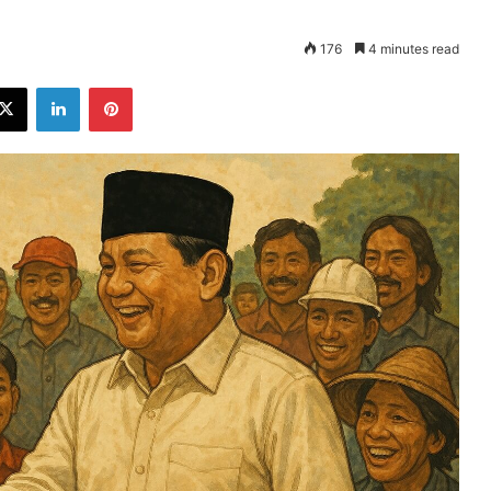
176
4 minutes read
ebook
X
LinkedIn
Pinterest