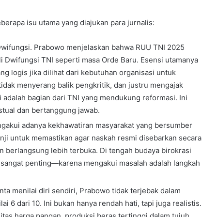
eberapa isu utama yang diajukan para jurnalis:
Dwifungsi. Prabowo menjelaskan bahwa RUU TNI 2025
 Dwifungsi TNI seperti masa Orde Baru. Esensi utamanya
g logis jika dilihat dari kebutuhan organisasi untuk
, tidak menyerang balik pengkritik, dan justru mengajak
ri adalah bagian dari TNI yang mendukung reformasi. Ini
kstual dan bertanggung jawab.
gakui adanya kekhawatiran masyarakat yang bersumber
janji untuk memastikan agar naskah resmi disebarkan secara
berlangsung lebih terbuka. Di tengah budaya birokrasi
i sangat penting—karena mengakui masalah adalah langkah
nta menilai diri sendiri, Prabowo tidak terjebak dalam
ai 6 dari 10. Ini bukan hanya rendah hati, tapi juga realistis.
itas harga pangan, produksi beras tertinggi dalam tujuh