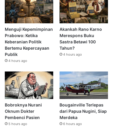
Menguji Kepemimpinan
Akankah Rano Karno
Prabowo: Ketika
Merespons Buku
Keberanian Politik
Sastra Betawi 100
Bertemu Kepercayaan
Tahun?
Publik
4 hours ago
4 hours ago
Bobroknya Nurani
Bougainville Terlepas
Oknum Dokter
dari Papua Nugini, Siap
Pembenci Pasien
Merdeka
5 hours ago
6 hours ago