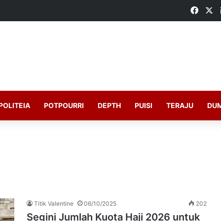
Faceb
X
POLITEIA
POTPOURRI
DEPTH
PUISI
TERAJU
DU
Titik Valentine
06/10/2025
202
Segini Jumlah Kuota Haji 2026 untuk