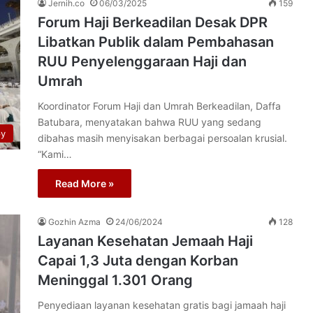
Jernih.co
06/03/2025
159
Forum Haji Berkeadilan Desak DPR
Libatkan Publik dalam Pembahasan
RUU Penyelenggaraan Haji dan
Umrah
Koordinator Forum Haji dan Umrah Berkeadilan, Daffa
Batubara, menyatakan bahwa RUU yang sedang
py
dibahas masih menyisakan berbagai persoalan krusial.
“Kami…
Read More »
Gozhin Azma
24/06/2024
128
Layanan Kesehatan Jemaah Haji
Capai 1,3 Juta dengan Korban
Meninggal 1.301 Orang
Penyediaan layanan kesehatan gratis bagi jamaah haji