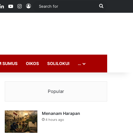
ook
LinkedIn
YouTube
Instagram
Log In
Search
for
M SUMUS
OIKOS
SOLILOKUI
…
Popular
Menanam Harapan
4 hours ago