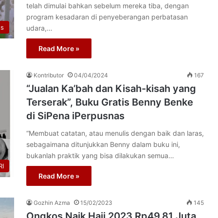
telah dimulai bahkan sebelum mereka tiba, dengan
program kesadaran di penyeberangan perbatasan
us
udara,…
Read More »
Kontributor
04/04/2024
167
“Jualan Ka’bah dan Kisah-kisah yang
Terserak”, Buku Gratis Benny Benke
di SiPena iPerpusnas
“Membuat catatan, atau menulis dengan baik dan laras,
sebagaimana ditunjukkan Benny dalam buku ini,
bukanlah praktik yang bisa dilakukan semua…
I
Read More »
Gozhin Azma
15/02/2023
145
Ongkos Naik Haji 2023 Rp49,81 Juta,