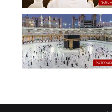
Solilok
POTPOURR