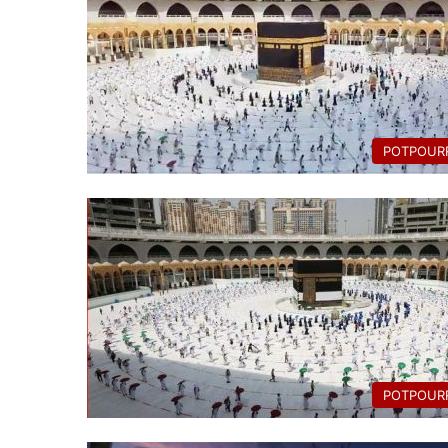
POTPOURR
POTPOURR